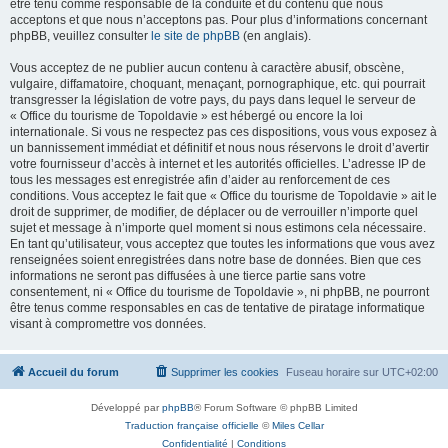
être tenu comme responsable de la conduite et du contenu que nous
acceptons et que nous n’acceptons pas. Pour plus d’informations concernant
phpBB, veuillez consulter
le site de phpBB
(en anglais).
Vous acceptez de ne publier aucun contenu à caractère abusif, obscène,
vulgaire, diffamatoire, choquant, menaçant, pornographique, etc. qui pourrait
transgresser la législation de votre pays, du pays dans lequel le serveur de
« Office du tourisme de Topoldavie » est hébergé ou encore la loi
internationale. Si vous ne respectez pas ces dispositions, vous vous exposez à
un bannissement immédiat et définitif et nous nous réservons le droit d’avertir
votre fournisseur d’accès à internet et les autorités officielles. L’adresse IP de
tous les messages est enregistrée afin d’aider au renforcement de ces
conditions. Vous acceptez le fait que « Office du tourisme de Topoldavie » ait le
droit de supprimer, de modifier, de déplacer ou de verrouiller n’importe quel
sujet et message à n’importe quel moment si nous estimons cela nécessaire.
En tant qu’utilisateur, vous acceptez que toutes les informations que vous avez
renseignées soient enregistrées dans notre base de données. Bien que ces
informations ne seront pas diffusées à une tierce partie sans votre
consentement, ni « Office du tourisme de Topoldavie », ni phpBB, ne pourront
être tenus comme responsables en cas de tentative de piratage informatique
visant à compromettre vos données.
Accueil du forum
Supprimer les cookies
Fuseau horaire sur
UTC+02:00
Développé par
phpBB
® Forum Software © phpBB Limited
Traduction française officielle
©
Miles Cellar
Confidentialité
|
Conditions