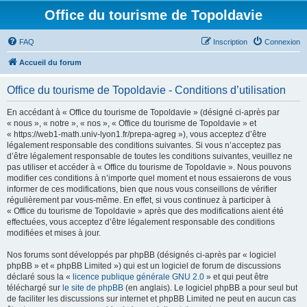
Office du tourisme de Topoldavie
FAQ
Inscription
Connexion
Accueil du forum
Office du tourisme de Topoldavie - Conditions d’utilisation
En accédant à « Office du tourisme de Topoldavie » (désigné ci-après par
« nous », « notre », « nos », « Office du tourisme de Topoldavie » et
« https://web1-math.univ-lyon1.fr/prepa-agreg »), vous acceptez d’être
légalement responsable des conditions suivantes. Si vous n’acceptez pas
d’être légalement responsable de toutes les conditions suivantes, veuillez ne
pas utiliser et accéder à « Office du tourisme de Topoldavie ». Nous pouvons
modifier ces conditions à n’importe quel moment et nous essaierons de vous
informer de ces modifications, bien que nous vous conseillons de vérifier
régulièrement par vous-même. En effet, si vous continuez à participer à
« Office du tourisme de Topoldavie » après que des modifications aient été
effectuées, vous acceptez d’être légalement responsable des conditions
modifiées et mises à jour.
Nos forums sont développés par phpBB (désignés ci-après par « logiciel
phpBB » et « phpBB Limited ») qui est un logiciel de forum de discussions
déclaré sous la «
licence publique générale GNU 2.0
» et qui peut être
téléchargé sur
le site de phpBB
(en anglais). Le logiciel phpBB a pour seul but
de faciliter les discussions sur internet et phpBB Limited ne peut en aucun cas