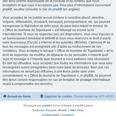
être tenu comme responsable de la conduite et du contenu que nous
acceptons et que nous n’acceptons pas. Pour plus d’informations concernant
phpBB, veuillez consulter
le site de phpBB
(en anglais).
Vous acceptez de ne publier aucun contenu à caractère abusif, obscène,
vulgaire, diffamatoire, choquant, menaçant, pornographique, etc. qui pourrait
transgresser la législation de votre pays, du pays dans lequel le serveur de
« Office du tourisme de Topoldavie » est hébergé ou encore la loi
internationale. Si vous ne respectez pas ces dispositions, vous vous exposez à
un bannissement immédiat et définitif et nous nous réservons le droit d’avertir
votre fournisseur d’accès à internet et les autorités officielles. L’adresse IP de
tous les messages est enregistrée afin d’aider au renforcement de ces
conditions. Vous acceptez le fait que « Office du tourisme de Topoldavie » ait le
droit de supprimer, de modifier, de déplacer ou de verrouiller n’importe quel
sujet et message à n’importe quel moment si nous estimons cela nécessaire.
En tant qu’utilisateur, vous acceptez que toutes les informations que vous avez
renseignées soient enregistrées dans notre base de données. Bien que ces
informations ne seront pas diffusées à une tierce partie sans votre
consentement, ni « Office du tourisme de Topoldavie », ni phpBB, ne pourront
être tenus comme responsables en cas de tentative de piratage informatique
visant à compromettre vos données.
Accueil du forum
Supprimer les cookies
Fuseau horaire sur
UTC+02:00
Développé par
phpBB
® Forum Software © phpBB Limited
Traduction française officielle
©
Miles Cellar
Confidentialité
|
Conditions