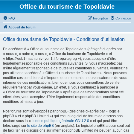
Office du tourisme de Topoldavie
FAQ
Inscription
Connexion
Accueil du forum
Office du tourisme de Topoldavie - Conditions d’utilisation
En accédant à « Office du tourisme de Topoldavie » (désigné ci-après par
« nous », « notre », « nos », « Office du tourisme de Topoldavie » et
« https://web1-math.univ-lyon1.fr/prepa-agreg »), vous acceptez d’être
légalement responsable des conditions suivantes. Si vous n’acceptez pas
d’être légalement responsable de toutes les conditions suivantes, veuillez ne
pas utiliser et accéder à « Office du tourisme de Topoldavie ». Nous pouvons
modifier ces conditions à n’importe quel moment et nous essaierons de vous
informer de ces modifications, bien que nous vous conseillons de vérifier
régulièrement par vous-même. En effet, si vous continuez à participer à
« Office du tourisme de Topoldavie » après que des modifications aient été
effectuées, vous acceptez d’être légalement responsable des conditions
modifiées et mises à jour.
Nos forums sont développés par phpBB (désignés ci-après par « logiciel
phpBB » et « phpBB Limited ») qui est un logiciel de forum de discussions
déclaré sous la «
licence publique générale GNU 2.0
» et qui peut être
téléchargé sur
le site de phpBB
(en anglais). Le logiciel phpBB a pour seul but
de faciliter les discussions sur internet et phpBB Limited ne peut en aucun cas