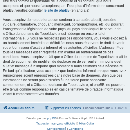
être tenu comme responsable de la conduite et du contenu que nous
acceptons et que nous n’acceptons pas. Pour plus d’informations concernant
phpBB, veuillez consulter
le site de phpBB
(en anglais).
Vous acceptez de ne publier aucun contenu à caractère abusif, obscène,
vulgaire, diffamatoire, choquant, menaçant, pornographique, etc. qui pourrait
transgresser la législation de votre pays, du pays dans lequel le serveur de
« Office du tourisme de Topoldavie » est hébergé ou encore la loi
internationale. Si vous ne respectez pas ces dispositions, vous vous exposez à
un bannissement immédiat et définitif et nous nous réservons le droit d’avertir
votre fournisseur d’accès à internet et les autorités officielles. L’adresse IP de
tous les messages est enregistrée afin d’aider au renforcement de ces
conditions. Vous acceptez le fait que « Office du tourisme de Topoldavie » ait le
droit de supprimer, de modifier, de déplacer ou de verrouiller n’importe quel
sujet et message à n’importe quel moment si nous estimons cela nécessaire.
En tant qu’utilisateur, vous acceptez que toutes les informations que vous avez
renseignées soient enregistrées dans notre base de données. Bien que ces
informations ne seront pas diffusées à une tierce partie sans votre
consentement, ni « Office du tourisme de Topoldavie », ni phpBB, ne pourront
être tenus comme responsables en cas de tentative de piratage informatique
visant à compromettre vos données.
Accueil du forum
Supprimer les cookies
Fuseau horaire sur
UTC+02:00
Développé par
phpBB
® Forum Software © phpBB Limited
Traduction française officielle
©
Miles Cellar
Confidentialité
|
Conditions