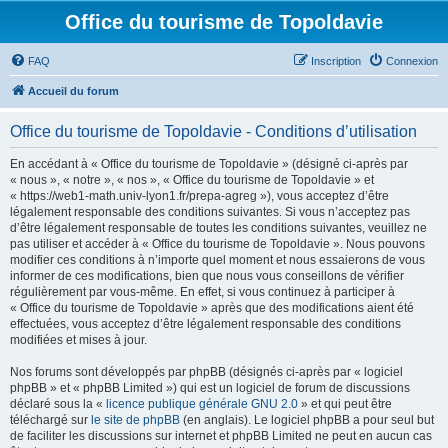
Office du tourisme de Topoldavie
FAQ
Inscription
Connexion
Accueil du forum
Office du tourisme de Topoldavie - Conditions d’utilisation
En accédant à « Office du tourisme de Topoldavie » (désigné ci-après par
« nous », « notre », « nos », « Office du tourisme de Topoldavie » et
« https://web1-math.univ-lyon1.fr/prepa-agreg »), vous acceptez d’être
légalement responsable des conditions suivantes. Si vous n’acceptez pas
d’être légalement responsable de toutes les conditions suivantes, veuillez ne
pas utiliser et accéder à « Office du tourisme de Topoldavie ». Nous pouvons
modifier ces conditions à n’importe quel moment et nous essaierons de vous
informer de ces modifications, bien que nous vous conseillons de vérifier
régulièrement par vous-même. En effet, si vous continuez à participer à
« Office du tourisme de Topoldavie » après que des modifications aient été
effectuées, vous acceptez d’être légalement responsable des conditions
modifiées et mises à jour.
Nos forums sont développés par phpBB (désignés ci-après par « logiciel
phpBB » et « phpBB Limited ») qui est un logiciel de forum de discussions
déclaré sous la «
licence publique générale GNU 2.0
» et qui peut être
téléchargé sur
le site de phpBB
(en anglais). Le logiciel phpBB a pour seul but
de faciliter les discussions sur internet et phpBB Limited ne peut en aucun cas