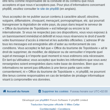
être tenu comme responsable de la conduite et du contenu que nous
acceptons et que nous n’acceptons pas. Pour plus d’informations concernant
phpBB, veuillez consulter
le site de phpBB
(en anglais).
Vous acceptez de ne publier aucun contenu à caractère abusif, obscène,
vulgaire, diffamatoire, choquant, menaçant, pornographique, etc. qui pourrait
transgresser la législation de votre pays, du pays dans lequel le serveur de
« Office du tourisme de Topoldavie » est hébergé ou encore la loi
internationale. Si vous ne respectez pas ces dispositions, vous vous exposez à
un bannissement immédiat et définitif et nous nous réservons le droit d’avertir
votre fournisseur d’accès à internet et les autorités officielles. L’adresse IP de
tous les messages est enregistrée afin d’aider au renforcement de ces
conditions. Vous acceptez le fait que « Office du tourisme de Topoldavie » ait le
droit de supprimer, de modifier, de déplacer ou de verrouiller n’importe quel
sujet et message à n’importe quel moment si nous estimons cela nécessaire.
En tant qu’utilisateur, vous acceptez que toutes les informations que vous avez
renseignées soient enregistrées dans notre base de données. Bien que ces
informations ne seront pas diffusées à une tierce partie sans votre
consentement, ni « Office du tourisme de Topoldavie », ni phpBB, ne pourront
être tenus comme responsables en cas de tentative de piratage informatique
visant à compromettre vos données.
Accueil du forum
Supprimer les cookies
Fuseau horaire sur
UTC+02:00
Développé par
phpBB
® Forum Software © phpBB Limited
Traduction française officielle
©
Miles Cellar
Confidentialité
|
Conditions