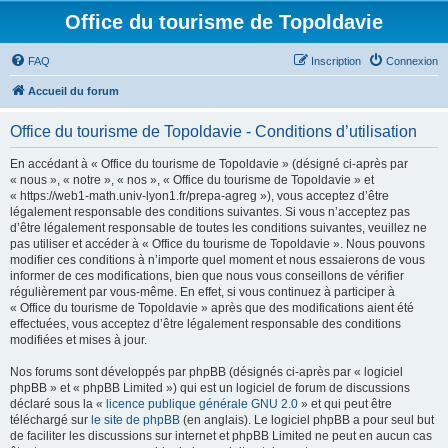
Office du tourisme de Topoldavie
FAQ
Inscription
Connexion
Accueil du forum
Office du tourisme de Topoldavie - Conditions d’utilisation
En accédant à « Office du tourisme de Topoldavie » (désigné ci-après par
« nous », « notre », « nos », « Office du tourisme de Topoldavie » et
« https://web1-math.univ-lyon1.fr/prepa-agreg »), vous acceptez d’être
légalement responsable des conditions suivantes. Si vous n’acceptez pas
d’être légalement responsable de toutes les conditions suivantes, veuillez ne
pas utiliser et accéder à « Office du tourisme de Topoldavie ». Nous pouvons
modifier ces conditions à n’importe quel moment et nous essaierons de vous
informer de ces modifications, bien que nous vous conseillons de vérifier
régulièrement par vous-même. En effet, si vous continuez à participer à
« Office du tourisme de Topoldavie » après que des modifications aient été
effectuées, vous acceptez d’être légalement responsable des conditions
modifiées et mises à jour.
Nos forums sont développés par phpBB (désignés ci-après par « logiciel
phpBB » et « phpBB Limited ») qui est un logiciel de forum de discussions
déclaré sous la «
licence publique générale GNU 2.0
» et qui peut être
téléchargé sur
le site de phpBB
(en anglais). Le logiciel phpBB a pour seul but
de faciliter les discussions sur internet et phpBB Limited ne peut en aucun cas