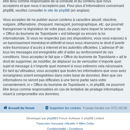
être tenu comme responsable de la conduite et du contenu que nous
acceptons et que nous n’acceptons pas. Pour plus d’informations concernant
phpBB, veuillez consulter
le site de phpBB
(en anglais).
Vous acceptez de ne publier aucun contenu à caractère abusif, obscène,
vulgaire, diffamatoire, choquant, menaçant, pornographique, etc. qui pourrait
transgresser la législation de votre pays, du pays dans lequel le serveur de
« Office du tourisme de Topoldavie » est hébergé ou encore la loi
internationale. Si vous ne respectez pas ces dispositions, vous vous exposez à
un bannissement immédiat et définitif et nous nous réservons le droit d’avertir
votre fournisseur d’accès à internet et les autorités officielles. L’adresse IP de
tous les messages est enregistrée afin d’aider au renforcement de ces
conditions. Vous acceptez le fait que « Office du tourisme de Topoldavie » ait le
droit de supprimer, de modifier, de déplacer ou de verrouiller n’importe quel
sujet et message à n’importe quel moment si nous estimons cela nécessaire.
En tant qu’utilisateur, vous acceptez que toutes les informations que vous avez
renseignées soient enregistrées dans notre base de données. Bien que ces
informations ne seront pas diffusées à une tierce partie sans votre
consentement, ni « Office du tourisme de Topoldavie », ni phpBB, ne pourront
être tenus comme responsables en cas de tentative de piratage informatique
visant à compromettre vos données.
Accueil du forum
Supprimer les cookies
Fuseau horaire sur
UTC+02:00
Développé par
phpBB
® Forum Software © phpBB Limited
Traduction française officielle
©
Miles Cellar
Confidentialité
|
Conditions