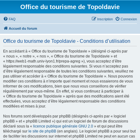
Office du tourisme de Topoldavie
FAQ
Inscription
Connexion
Accueil du forum
Office du tourisme de Topoldavie - Conditions d’utilisation
En accédant à « Office du tourisme de Topoldavie » (désigné ci-après par
« nous », « notre », « nos », « Office du tourisme de Topoldavie » et
« https://web1-math.univ-lyon1.fr/prepa-agreg »), vous acceptez d’être
légalement responsable des conditions suivantes. Si vous n’acceptez pas
d’être légalement responsable de toutes les conditions suivantes, veuillez ne
pas utiliser et accéder à « Office du tourisme de Topoldavie ». Nous pouvons
modifier ces conditions à n’importe quel moment et nous essaierons de vous
informer de ces modifications, bien que nous vous conseillons de vérifier
régulièrement par vous-même. En effet, si vous continuez à participer à
« Office du tourisme de Topoldavie » après que des modifications aient été
effectuées, vous acceptez d’être légalement responsable des conditions
modifiées et mises à jour.
Nos forums sont développés par phpBB (désignés ci-après par « logiciel
phpBB » et « phpBB Limited ») qui est un logiciel de forum de discussions
déclaré sous la «
licence publique générale GNU 2.0
» et qui peut être
téléchargé sur
le site de phpBB
(en anglais). Le logiciel phpBB a pour seul but
de faciliter les discussions sur internet et phpBB Limited ne peut en aucun cas