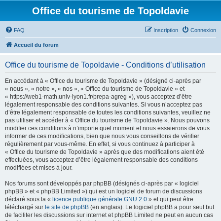
Office du tourisme de Topoldavie
FAQ
Inscription
Connexion
Accueil du forum
Office du tourisme de Topoldavie - Conditions d’utilisation
En accédant à « Office du tourisme de Topoldavie » (désigné ci-après par
« nous », « notre », « nos », « Office du tourisme de Topoldavie » et
« https://web1-math.univ-lyon1.fr/prepa-agreg »), vous acceptez d’être
légalement responsable des conditions suivantes. Si vous n’acceptez pas
d’être légalement responsable de toutes les conditions suivantes, veuillez ne
pas utiliser et accéder à « Office du tourisme de Topoldavie ». Nous pouvons
modifier ces conditions à n’importe quel moment et nous essaierons de vous
informer de ces modifications, bien que nous vous conseillons de vérifier
régulièrement par vous-même. En effet, si vous continuez à participer à
« Office du tourisme de Topoldavie » après que des modifications aient été
effectuées, vous acceptez d’être légalement responsable des conditions
modifiées et mises à jour.
Nos forums sont développés par phpBB (désignés ci-après par « logiciel
phpBB » et « phpBB Limited ») qui est un logiciel de forum de discussions
déclaré sous la «
licence publique générale GNU 2.0
» et qui peut être
téléchargé sur
le site de phpBB
(en anglais). Le logiciel phpBB a pour seul but
de faciliter les discussions sur internet et phpBB Limited ne peut en aucun cas