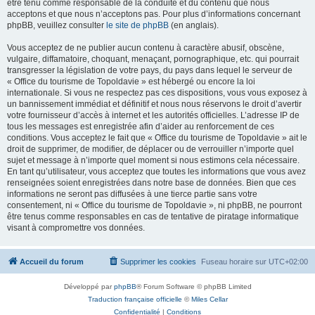
être tenu comme responsable de la conduite et du contenu que nous
acceptons et que nous n’acceptons pas. Pour plus d’informations concernant
phpBB, veuillez consulter
le site de phpBB
(en anglais).
Vous acceptez de ne publier aucun contenu à caractère abusif, obscène,
vulgaire, diffamatoire, choquant, menaçant, pornographique, etc. qui pourrait
transgresser la législation de votre pays, du pays dans lequel le serveur de
« Office du tourisme de Topoldavie » est hébergé ou encore la loi
internationale. Si vous ne respectez pas ces dispositions, vous vous exposez à
un bannissement immédiat et définitif et nous nous réservons le droit d’avertir
votre fournisseur d’accès à internet et les autorités officielles. L’adresse IP de
tous les messages est enregistrée afin d’aider au renforcement de ces
conditions. Vous acceptez le fait que « Office du tourisme de Topoldavie » ait le
droit de supprimer, de modifier, de déplacer ou de verrouiller n’importe quel
sujet et message à n’importe quel moment si nous estimons cela nécessaire.
En tant qu’utilisateur, vous acceptez que toutes les informations que vous avez
renseignées soient enregistrées dans notre base de données. Bien que ces
informations ne seront pas diffusées à une tierce partie sans votre
consentement, ni « Office du tourisme de Topoldavie », ni phpBB, ne pourront
être tenus comme responsables en cas de tentative de piratage informatique
visant à compromettre vos données.
Accueil du forum
Supprimer les cookies
Fuseau horaire sur
UTC+02:00
Développé par
phpBB
® Forum Software © phpBB Limited
Traduction française officielle
©
Miles Cellar
Confidentialité
|
Conditions