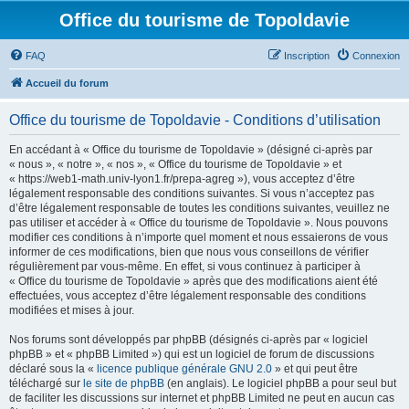
Office du tourisme de Topoldavie
FAQ
Inscription
Connexion
Accueil du forum
Office du tourisme de Topoldavie - Conditions d’utilisation
En accédant à « Office du tourisme de Topoldavie » (désigné ci-après par
« nous », « notre », « nos », « Office du tourisme de Topoldavie » et
« https://web1-math.univ-lyon1.fr/prepa-agreg »), vous acceptez d’être
légalement responsable des conditions suivantes. Si vous n’acceptez pas
d’être légalement responsable de toutes les conditions suivantes, veuillez ne
pas utiliser et accéder à « Office du tourisme de Topoldavie ». Nous pouvons
modifier ces conditions à n’importe quel moment et nous essaierons de vous
informer de ces modifications, bien que nous vous conseillons de vérifier
régulièrement par vous-même. En effet, si vous continuez à participer à
« Office du tourisme de Topoldavie » après que des modifications aient été
effectuées, vous acceptez d’être légalement responsable des conditions
modifiées et mises à jour.
Nos forums sont développés par phpBB (désignés ci-après par « logiciel
phpBB » et « phpBB Limited ») qui est un logiciel de forum de discussions
déclaré sous la «
licence publique générale GNU 2.0
» et qui peut être
téléchargé sur
le site de phpBB
(en anglais). Le logiciel phpBB a pour seul but
de faciliter les discussions sur internet et phpBB Limited ne peut en aucun cas