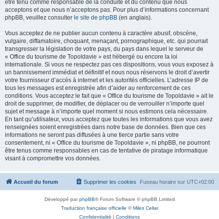
être tenu comme responsable de la conduite et du contenu que nous
acceptons et que nous n’acceptons pas. Pour plus d’informations concernant
phpBB, veuillez consulter
le site de phpBB
(en anglais).
Vous acceptez de ne publier aucun contenu à caractère abusif, obscène,
vulgaire, diffamatoire, choquant, menaçant, pornographique, etc. qui pourrait
transgresser la législation de votre pays, du pays dans lequel le serveur de
« Office du tourisme de Topoldavie » est hébergé ou encore la loi
internationale. Si vous ne respectez pas ces dispositions, vous vous exposez à
un bannissement immédiat et définitif et nous nous réservons le droit d’avertir
votre fournisseur d’accès à internet et les autorités officielles. L’adresse IP de
tous les messages est enregistrée afin d’aider au renforcement de ces
conditions. Vous acceptez le fait que « Office du tourisme de Topoldavie » ait le
droit de supprimer, de modifier, de déplacer ou de verrouiller n’importe quel
sujet et message à n’importe quel moment si nous estimons cela nécessaire.
En tant qu’utilisateur, vous acceptez que toutes les informations que vous avez
renseignées soient enregistrées dans notre base de données. Bien que ces
informations ne seront pas diffusées à une tierce partie sans votre
consentement, ni « Office du tourisme de Topoldavie », ni phpBB, ne pourront
être tenus comme responsables en cas de tentative de piratage informatique
visant à compromettre vos données.
Accueil du forum
Supprimer les cookies
Fuseau horaire sur
UTC+02:00
Développé par
phpBB
® Forum Software © phpBB Limited
Traduction française officielle
©
Miles Cellar
Confidentialité
|
Conditions