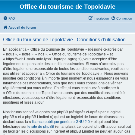
Office du tourisme de Topoldavie
FAQ
Inscription
Connexion
Accueil du forum
Office du tourisme de Topoldavie - Conditions d’utilisation
En accédant à « Office du tourisme de Topoldavie » (désigné ci-après par
« nous », « notre », « nos », « Office du tourisme de Topoldavie » et
« https://web1-math.univ-lyon1.fr/prepa-agreg »), vous acceptez d’être
légalement responsable des conditions suivantes. Si vous n’acceptez pas
d’être légalement responsable de toutes les conditions suivantes, veuillez ne
pas utiliser et accéder à « Office du tourisme de Topoldavie ». Nous pouvons
modifier ces conditions à n’importe quel moment et nous essaierons de vous
informer de ces modifications, bien que nous vous conseillons de vérifier
régulièrement par vous-même. En effet, si vous continuez à participer à
« Office du tourisme de Topoldavie » après que des modifications aient été
effectuées, vous acceptez d’être légalement responsable des conditions
modifiées et mises à jour.
Nos forums sont développés par phpBB (désignés ci-après par « logiciel
phpBB » et « phpBB Limited ») qui est un logiciel de forum de discussions
déclaré sous la «
licence publique générale GNU 2.0
» et qui peut être
téléchargé sur
le site de phpBB
(en anglais). Le logiciel phpBB a pour seul but
de faciliter les discussions sur internet et phpBB Limited ne peut en aucun cas