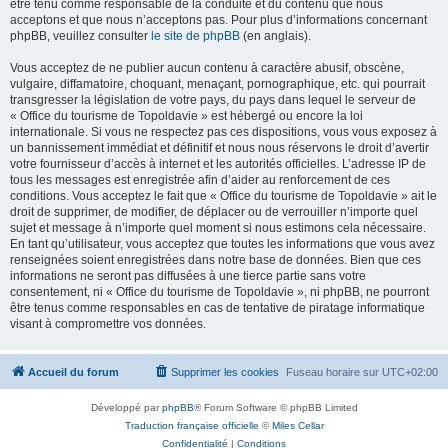
être tenu comme responsable de la conduite et du contenu que nous
acceptons et que nous n’acceptons pas. Pour plus d’informations concernant
phpBB, veuillez consulter
le site de phpBB
(en anglais).
Vous acceptez de ne publier aucun contenu à caractère abusif, obscène,
vulgaire, diffamatoire, choquant, menaçant, pornographique, etc. qui pourrait
transgresser la législation de votre pays, du pays dans lequel le serveur de
« Office du tourisme de Topoldavie » est hébergé ou encore la loi
internationale. Si vous ne respectez pas ces dispositions, vous vous exposez à
un bannissement immédiat et définitif et nous nous réservons le droit d’avertir
votre fournisseur d’accès à internet et les autorités officielles. L’adresse IP de
tous les messages est enregistrée afin d’aider au renforcement de ces
conditions. Vous acceptez le fait que « Office du tourisme de Topoldavie » ait le
droit de supprimer, de modifier, de déplacer ou de verrouiller n’importe quel
sujet et message à n’importe quel moment si nous estimons cela nécessaire.
En tant qu’utilisateur, vous acceptez que toutes les informations que vous avez
renseignées soient enregistrées dans notre base de données. Bien que ces
informations ne seront pas diffusées à une tierce partie sans votre
consentement, ni « Office du tourisme de Topoldavie », ni phpBB, ne pourront
être tenus comme responsables en cas de tentative de piratage informatique
visant à compromettre vos données.
Accueil du forum
Supprimer les cookies
Fuseau horaire sur
UTC+02:00
Développé par
phpBB
® Forum Software © phpBB Limited
Traduction française officielle
©
Miles Cellar
Confidentialité
|
Conditions