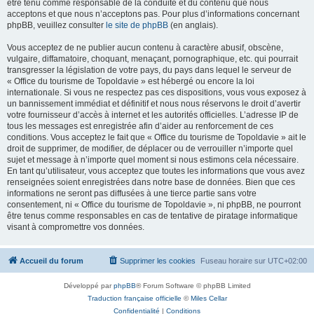
être tenu comme responsable de la conduite et du contenu que nous
acceptons et que nous n’acceptons pas. Pour plus d’informations concernant
phpBB, veuillez consulter
le site de phpBB
(en anglais).
Vous acceptez de ne publier aucun contenu à caractère abusif, obscène,
vulgaire, diffamatoire, choquant, menaçant, pornographique, etc. qui pourrait
transgresser la législation de votre pays, du pays dans lequel le serveur de
« Office du tourisme de Topoldavie » est hébergé ou encore la loi
internationale. Si vous ne respectez pas ces dispositions, vous vous exposez à
un bannissement immédiat et définitif et nous nous réservons le droit d’avertir
votre fournisseur d’accès à internet et les autorités officielles. L’adresse IP de
tous les messages est enregistrée afin d’aider au renforcement de ces
conditions. Vous acceptez le fait que « Office du tourisme de Topoldavie » ait le
droit de supprimer, de modifier, de déplacer ou de verrouiller n’importe quel
sujet et message à n’importe quel moment si nous estimons cela nécessaire.
En tant qu’utilisateur, vous acceptez que toutes les informations que vous avez
renseignées soient enregistrées dans notre base de données. Bien que ces
informations ne seront pas diffusées à une tierce partie sans votre
consentement, ni « Office du tourisme de Topoldavie », ni phpBB, ne pourront
être tenus comme responsables en cas de tentative de piratage informatique
visant à compromettre vos données.
Accueil du forum
Supprimer les cookies
Fuseau horaire sur
UTC+02:00
Développé par
phpBB
® Forum Software © phpBB Limited
Traduction française officielle
©
Miles Cellar
Confidentialité
|
Conditions