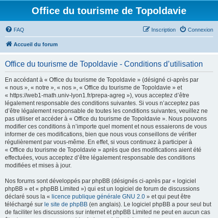
Office du tourisme de Topoldavie
FAQ
Inscription
Connexion
Accueil du forum
Office du tourisme de Topoldavie - Conditions d’utilisation
En accédant à « Office du tourisme de Topoldavie » (désigné ci-après par
« nous », « notre », « nos », « Office du tourisme de Topoldavie » et
« https://web1-math.univ-lyon1.fr/prepa-agreg »), vous acceptez d’être
légalement responsable des conditions suivantes. Si vous n’acceptez pas
d’être légalement responsable de toutes les conditions suivantes, veuillez ne
pas utiliser et accéder à « Office du tourisme de Topoldavie ». Nous pouvons
modifier ces conditions à n’importe quel moment et nous essaierons de vous
informer de ces modifications, bien que nous vous conseillons de vérifier
régulièrement par vous-même. En effet, si vous continuez à participer à
« Office du tourisme de Topoldavie » après que des modifications aient été
effectuées, vous acceptez d’être légalement responsable des conditions
modifiées et mises à jour.
Nos forums sont développés par phpBB (désignés ci-après par « logiciel
phpBB » et « phpBB Limited ») qui est un logiciel de forum de discussions
déclaré sous la «
licence publique générale GNU 2.0
» et qui peut être
téléchargé sur
le site de phpBB
(en anglais). Le logiciel phpBB a pour seul but
de faciliter les discussions sur internet et phpBB Limited ne peut en aucun cas