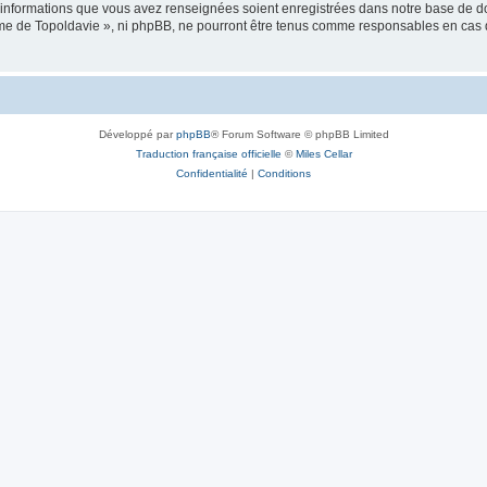
es informations que vous avez renseignées soient enregistrées dans notre base de 
isme de Topoldavie », ni phpBB, ne pourront être tenus comme responsables en cas 
Développé par
phpBB
® Forum Software © phpBB Limited
Traduction française officielle
©
Miles Cellar
Confidentialité
|
Conditions