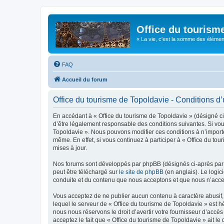
Office du tourism
« La vie, c'est la somme des éléments 
FAQ
Accueil du forum
Office du tourisme de Topoldavie - Conditions d’u
En accédant à « Office du tourisme de Topoldavie » (désigné ci-
d’être légalement responsable des conditions suivantes. Si vous
Topoldavie ». Nous pouvons modifier ces conditions à n’import
même. En effet, si vous continuez à participer à « Office du t
mises à jour.
Nos forums sont développés par phpBB (désignés ci-après par «
peut être téléchargé sur
le site de phpBB
(en anglais). Le logic
conduite et du contenu que nous acceptons et que nous n’acce
Vous acceptez de ne publier aucun contenu à caractère abusif, 
lequel le serveur de « Office du tourisme de Topoldavie » est h
nous nous réservons le droit d’avertir votre fournisseur d’accès
acceptez le fait que « Office du tourisme de Topoldavie » ait l