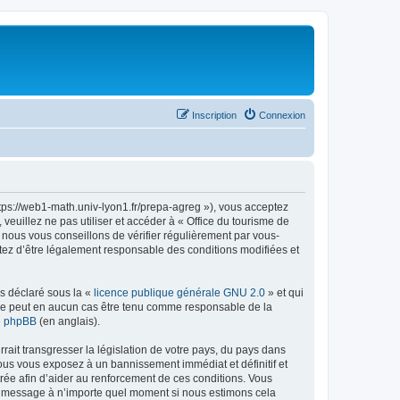
Inscription
Connexion
ttps://web1-math.univ-lyon1.fr/prepa-agreg »), vous acceptez
euillez ne pas utiliser et accéder à « Office du tourisme de
nous vous conseillons de vérifier régulièrement par vous-
ptez d’être légalement responsable des conditions modifiées et
ns déclaré sous la «
licence publique générale GNU 2.0
» et qui
ed ne peut en aucun cas être tenu comme responsable de la
de phpBB
(en anglais).
ait transgresser la législation de votre pays, du pays dans
vous vous exposez à un bannissement immédiat et définitif et
strée afin d’aider au renforcement de ces conditions. Vous
t et message à n’importe quel moment si nous estimons cela