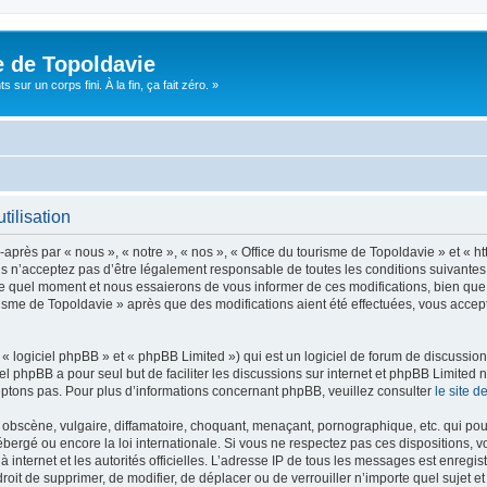
e de Topoldavie
sur un corps fini. À la fin, ça fait zéro. »
tilisation
après par « nous », « notre », « nos », « Office du tourisme de Topoldavie » et « h
 n’acceptez pas d’être légalement responsable de toutes les conditions suivantes, v
e quel moment et nous essaierons de vous informer de ces modifications, bien que 
ourisme de Topoldavie » après que des modifications aient été effectuées, vous acce
 logiciel phpBB » et « phpBB Limited ») qui est un logiciel de forum de discussio
iel phpBB a pour seul but de faciliter les discussions sur internet et phpBB Limit
ptons pas. Pour plus d’informations concernant phpBB, veuillez consulter
le site 
obscène, vulgaire, diffamatoire, choquant, menaçant, pornographique, etc. qui pourr
ébergé ou encore la loi internationale. Si vous ne respectez pas ces dispositions, 
 à internet et les autorités officielles. L’adresse IP de tous les messages est enregi
e droit de supprimer, de modifier, de déplacer ou de verrouiller n’importe quel suje