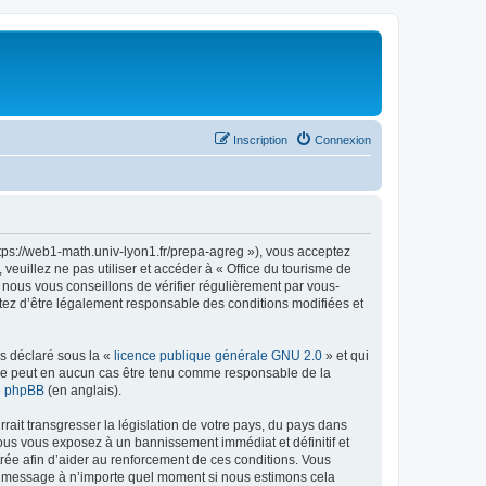
Inscription
Connexion
ttps://web1-math.univ-lyon1.fr/prepa-agreg »), vous acceptez
euillez ne pas utiliser et accéder à « Office du tourisme de
nous vous conseillons de vérifier régulièrement par vous-
ptez d’être légalement responsable des conditions modifiées et
ns déclaré sous la «
licence publique générale GNU 2.0
» et qui
ed ne peut en aucun cas être tenu comme responsable de la
de phpBB
(en anglais).
ait transgresser la législation de votre pays, du pays dans
vous vous exposez à un bannissement immédiat et définitif et
strée afin d’aider au renforcement de ces conditions. Vous
t et message à n’importe quel moment si nous estimons cela