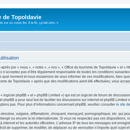
e de Topoldavie
sur un corps fini. À la fin, ça fait zéro. »
tilisation
après par « nous », « notre », « nos », « Office du tourisme de Topoldavie » et « h
 n’acceptez pas d’être légalement responsable de toutes les conditions suivantes, v
e quel moment et nous essaierons de vous informer de ces modifications, bien que 
ourisme de Topoldavie » après que des modifications aient été effectuées, vous acce
 logiciel phpBB » et « phpBB Limited ») qui est un logiciel de forum de discussio
iel phpBB a pour seul but de faciliter les discussions sur internet et phpBB Limit
ptons pas. Pour plus d’informations concernant phpBB, veuillez consulter
le site 
obscène, vulgaire, diffamatoire, choquant, menaçant, pornographique, etc. qui pourr
ébergé ou encore la loi internationale. Si vous ne respectez pas ces dispositions, 
 à internet et les autorités officielles. L’adresse IP de tous les messages est enregi
e droit de supprimer, de modifier, de déplacer ou de verrouiller n’importe quel suje