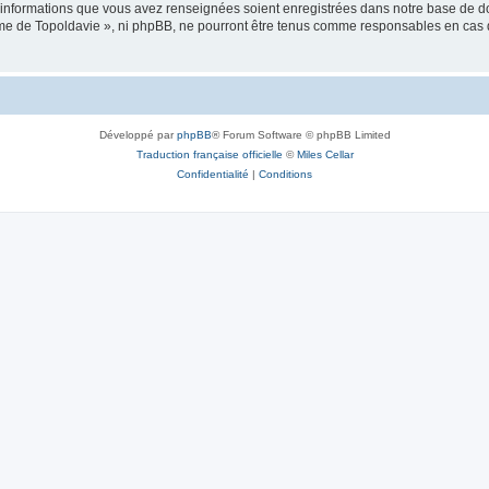
es informations que vous avez renseignées soient enregistrées dans notre base de 
isme de Topoldavie », ni phpBB, ne pourront être tenus comme responsables en cas 
Développé par
phpBB
® Forum Software © phpBB Limited
Traduction française officielle
©
Miles Cellar
Confidentialité
|
Conditions