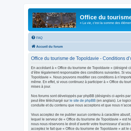
Office du tourism
« La vie, c'est la somme des éléments 
FAQ
Accueil du forum
Office du tourisme de Topoldavie - Conditions d’u
En accédant à « Office du tourisme de Topoldavie » (désigné ci-
d’être légalement responsable des conditions suivantes. Si vous
Topoldavie ». Nous pouvons modifier ces conditions à n’import
même. En effet, si vous continuez à participer à « Office du t
mises à jour.
Nos forums sont développés par phpBB (désignés ci-après par «
peut être téléchargé sur
le site de phpBB
(en anglais). Le logic
conduite et du contenu que nous acceptons et que nous n’acce
Vous acceptez de ne publier aucun contenu à caractère abusif, 
lequel le serveur de « Office du tourisme de Topoldavie » est h
nous nous réservons le droit d’avertir votre fournisseur d’accès
acceptez le fait que « Office du tourisme de Topoldavie » ait l