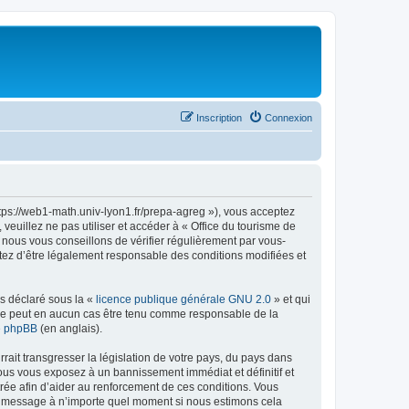
Inscription
Connexion
ttps://web1-math.univ-lyon1.fr/prepa-agreg »), vous acceptez
euillez ne pas utiliser et accéder à « Office du tourisme de
nous vous conseillons de vérifier régulièrement par vous-
ptez d’être légalement responsable des conditions modifiées et
ns déclaré sous la «
licence publique générale GNU 2.0
» et qui
ed ne peut en aucun cas être tenu comme responsable de la
de phpBB
(en anglais).
ait transgresser la législation de votre pays, du pays dans
vous vous exposez à un bannissement immédiat et définitif et
strée afin d’aider au renforcement de ces conditions. Vous
t et message à n’importe quel moment si nous estimons cela