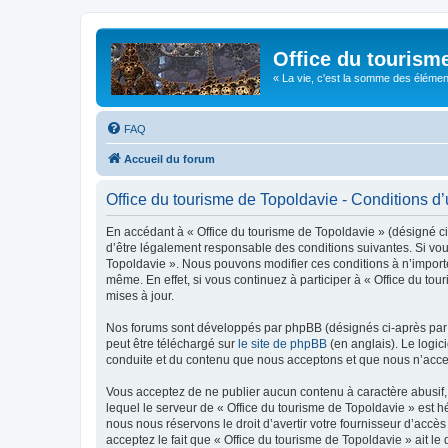
Office du tourism
« La vie, c'est la somme des éléments 
FAQ
Accueil du forum
Office du tourisme de Topoldavie - Conditions d’u
En accédant à « Office du tourisme de Topoldavie » (désigné ci-
d’être légalement responsable des conditions suivantes. Si vous
Topoldavie ». Nous pouvons modifier ces conditions à n’import
même. En effet, si vous continuez à participer à « Office du t
mises à jour.
Nos forums sont développés par phpBB (désignés ci-après par «
peut être téléchargé sur
le site de phpBB
(en anglais). Le logic
conduite et du contenu que nous acceptons et que nous n’acce
Vous acceptez de ne publier aucun contenu à caractère abusif, 
lequel le serveur de « Office du tourisme de Topoldavie » est h
nous nous réservons le droit d’avertir votre fournisseur d’accès
acceptez le fait que « Office du tourisme de Topoldavie » ait l