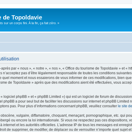
e de Topoldavie
sur un corps fini. À la fin, ça fait zéro. »
tilisation
après par « nous », « notre », « nos », « Office du tourisme de Topoldavie » et « h
 n’acceptez pas d’être légalement responsable de toutes les conditions suivantes, v
e quel moment et nous essaierons de vous informer de ces modifications, bien que 
ourisme de Topoldavie » après que des modifications aient été effectuées, vous acce
 logiciel phpBB » et « phpBB Limited ») qui est un logiciel de forum de discussio
iel phpBB a pour seul but de faciliter les discussions sur internet et phpBB Limit
ptons pas. Pour plus d’informations concernant phpBB, veuillez consulter
le site 
obscène, vulgaire, diffamatoire, choquant, menaçant, pornographique, etc. qui pourr
ébergé ou encore la loi internationale. Si vous ne respectez pas ces dispositions, 
 à internet et les autorités officielles. L’adresse IP de tous les messages est enregi
e droit de supprimer, de modifier, de déplacer ou de verrouiller n’importe quel suje