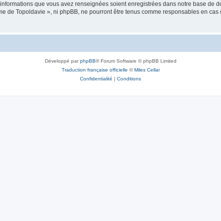
es informations que vous avez renseignées soient enregistrées dans notre base de 
isme de Topoldavie », ni phpBB, ne pourront être tenus comme responsables en cas 
Développé par
phpBB
® Forum Software © phpBB Limited
Traduction française officielle
©
Miles Cellar
Confidentialité
|
Conditions