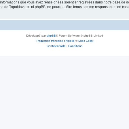
es informations que vous avez renseignées soient enregistrées dans notre base de 
isme de Topoldavie », ni phpBB, ne pourront être tenus comme responsables en cas 
Développé par
phpBB
® Forum Software © phpBB Limited
Traduction française officielle
©
Miles Cellar
Confidentialité
|
Conditions