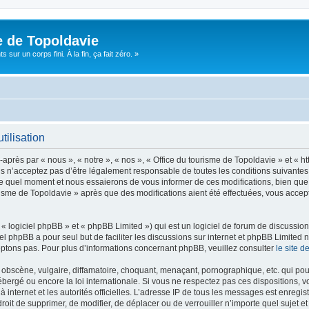
e de Topoldavie
sur un corps fini. À la fin, ça fait zéro. »
tilisation
après par « nous », « notre », « nos », « Office du tourisme de Topoldavie » et « h
 n’acceptez pas d’être légalement responsable de toutes les conditions suivantes, v
e quel moment et nous essaierons de vous informer de ces modifications, bien que 
ourisme de Topoldavie » après que des modifications aient été effectuées, vous acce
 logiciel phpBB » et « phpBB Limited ») qui est un logiciel de forum de discussio
iel phpBB a pour seul but de faciliter les discussions sur internet et phpBB Limit
ptons pas. Pour plus d’informations concernant phpBB, veuillez consulter
le site 
obscène, vulgaire, diffamatoire, choquant, menaçant, pornographique, etc. qui pourr
ébergé ou encore la loi internationale. Si vous ne respectez pas ces dispositions, 
 à internet et les autorités officielles. L’adresse IP de tous les messages est enregi
e droit de supprimer, de modifier, de déplacer ou de verrouiller n’importe quel suje