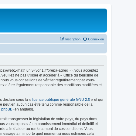
Inscription
Connexion
ttps://web1-math.univ-lyon1.fr/prepa-agreg »), vous acceptez
euillez ne pas utiliser et accéder à « Office du tourisme de
nous vous conseillons de vérifier régulièrement par vous-
ptez d’être légalement responsable des conditions modifiées et
ns déclaré sous la «
licence publique générale GNU 2.0
» et qui
ed ne peut en aucun cas être tenu comme responsable de la
de phpBB
(en anglais).
ait transgresser la législation de votre pays, du pays dans
vous vous exposez à un bannissement immédiat et définitif et
strée afin d’aider au renforcement de ces conditions. Vous
t et message à n’importe quel moment si nous estimons cela