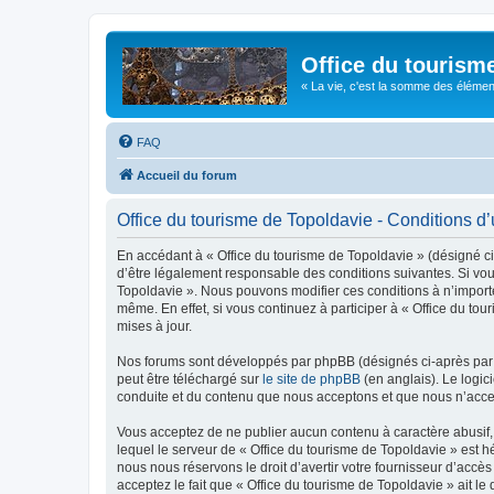
Office du tourism
« La vie, c'est la somme des éléments 
FAQ
Accueil du forum
Office du tourisme de Topoldavie - Conditions d’u
En accédant à « Office du tourisme de Topoldavie » (désigné ci-
d’être légalement responsable des conditions suivantes. Si vous
Topoldavie ». Nous pouvons modifier ces conditions à n’import
même. En effet, si vous continuez à participer à « Office du t
mises à jour.
Nos forums sont développés par phpBB (désignés ci-après par «
peut être téléchargé sur
le site de phpBB
(en anglais). Le logic
conduite et du contenu que nous acceptons et que nous n’acce
Vous acceptez de ne publier aucun contenu à caractère abusif, 
lequel le serveur de « Office du tourisme de Topoldavie » est h
nous nous réservons le droit d’avertir votre fournisseur d’accès
acceptez le fait que « Office du tourisme de Topoldavie » ait l