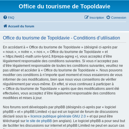
Office du tourisme de Topoldavie
FAQ
Inscription
Connexion
Accueil du forum
Office du tourisme de Topoldavie - Conditions d’utilisation
En accédant à « Office du tourisme de Topoldavie » (désigné ci-après par
« nous », « notre », « nos », « Office du tourisme de Topoldavie » et
« https://web1-math.univ-lyon1.fr/prepa-agreg »), vous acceptez d’être
légalement responsable des conditions suivantes. Si vous n’acceptez pas
d’être légalement responsable de toutes les conditions suivantes, veuillez ne
pas utiliser et accéder à « Office du tourisme de Topoldavie ». Nous pouvons
modifier ces conditions à n’importe quel moment et nous essaierons de vous
informer de ces modifications, bien que nous vous conseillons de vérifier
régulièrement par vous-même. En effet, si vous continuez à participer à
« Office du tourisme de Topoldavie » après que des modifications aient été
effectuées, vous acceptez d’être légalement responsable des conditions
modifiées et mises à jour.
Nos forums sont développés par phpBB (désignés ci-après par « logiciel
phpBB » et « phpBB Limited ») qui est un logiciel de forum de discussions
déclaré sous la «
licence publique générale GNU 2.0
» et qui peut être
téléchargé sur
le site de phpBB
(en anglais). Le logiciel phpBB a pour seul but
de faciliter les discussions sur internet et phpBB Limited ne peut en aucun cas