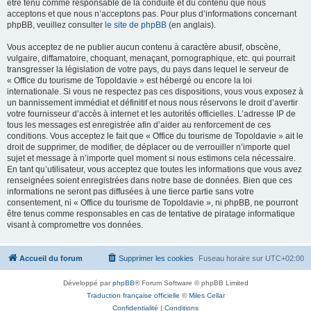
être tenu comme responsable de la conduite et du contenu que nous
acceptons et que nous n’acceptons pas. Pour plus d’informations concernant
phpBB, veuillez consulter
le site de phpBB
(en anglais).
Vous acceptez de ne publier aucun contenu à caractère abusif, obscène,
vulgaire, diffamatoire, choquant, menaçant, pornographique, etc. qui pourrait
transgresser la législation de votre pays, du pays dans lequel le serveur de
« Office du tourisme de Topoldavie » est hébergé ou encore la loi
internationale. Si vous ne respectez pas ces dispositions, vous vous exposez à
un bannissement immédiat et définitif et nous nous réservons le droit d’avertir
votre fournisseur d’accès à internet et les autorités officielles. L’adresse IP de
tous les messages est enregistrée afin d’aider au renforcement de ces
conditions. Vous acceptez le fait que « Office du tourisme de Topoldavie » ait le
droit de supprimer, de modifier, de déplacer ou de verrouiller n’importe quel
sujet et message à n’importe quel moment si nous estimons cela nécessaire.
En tant qu’utilisateur, vous acceptez que toutes les informations que vous avez
renseignées soient enregistrées dans notre base de données. Bien que ces
informations ne seront pas diffusées à une tierce partie sans votre
consentement, ni « Office du tourisme de Topoldavie », ni phpBB, ne pourront
être tenus comme responsables en cas de tentative de piratage informatique
visant à compromettre vos données.
Accueil du forum
Supprimer les cookies
Fuseau horaire sur
UTC+02:00
Développé par
phpBB
® Forum Software © phpBB Limited
Traduction française officielle
©
Miles Cellar
Confidentialité
|
Conditions