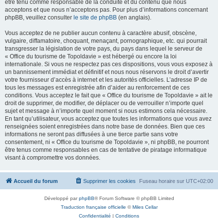
être tenu comme responsable de la conduite et du contenu que nous
acceptons et que nous n’acceptons pas. Pour plus d’informations concernant
phpBB, veuillez consulter
le site de phpBB
(en anglais).
Vous acceptez de ne publier aucun contenu à caractère abusif, obscène,
vulgaire, diffamatoire, choquant, menaçant, pornographique, etc. qui pourrait
transgresser la législation de votre pays, du pays dans lequel le serveur de
« Office du tourisme de Topoldavie » est hébergé ou encore la loi
internationale. Si vous ne respectez pas ces dispositions, vous vous exposez à
un bannissement immédiat et définitif et nous nous réservons le droit d’avertir
votre fournisseur d’accès à internet et les autorités officielles. L’adresse IP de
tous les messages est enregistrée afin d’aider au renforcement de ces
conditions. Vous acceptez le fait que « Office du tourisme de Topoldavie » ait le
droit de supprimer, de modifier, de déplacer ou de verrouiller n’importe quel
sujet et message à n’importe quel moment si nous estimons cela nécessaire.
En tant qu’utilisateur, vous acceptez que toutes les informations que vous avez
renseignées soient enregistrées dans notre base de données. Bien que ces
informations ne seront pas diffusées à une tierce partie sans votre
consentement, ni « Office du tourisme de Topoldavie », ni phpBB, ne pourront
être tenus comme responsables en cas de tentative de piratage informatique
visant à compromettre vos données.
Accueil du forum
Supprimer les cookies
Fuseau horaire sur
UTC+02:00
Développé par
phpBB
® Forum Software © phpBB Limited
Traduction française officielle
©
Miles Cellar
Confidentialité
|
Conditions