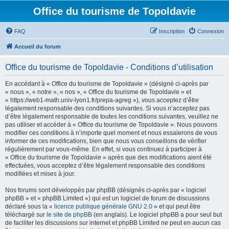
Office du tourisme de Topoldavie
FAQ
Inscription
Connexion
Accueil du forum
Office du tourisme de Topoldavie - Conditions d’utilisation
En accédant à « Office du tourisme de Topoldavie » (désigné ci-après par
« nous », « notre », « nos », « Office du tourisme de Topoldavie » et
« https://web1-math.univ-lyon1.fr/prepa-agreg »), vous acceptez d’être
légalement responsable des conditions suivantes. Si vous n’acceptez pas
d’être légalement responsable de toutes les conditions suivantes, veuillez ne
pas utiliser et accéder à « Office du tourisme de Topoldavie ». Nous pouvons
modifier ces conditions à n’importe quel moment et nous essaierons de vous
informer de ces modifications, bien que nous vous conseillons de vérifier
régulièrement par vous-même. En effet, si vous continuez à participer à
« Office du tourisme de Topoldavie » après que des modifications aient été
effectuées, vous acceptez d’être légalement responsable des conditions
modifiées et mises à jour.
Nos forums sont développés par phpBB (désignés ci-après par « logiciel
phpBB » et « phpBB Limited ») qui est un logiciel de forum de discussions
déclaré sous la «
licence publique générale GNU 2.0
» et qui peut être
téléchargé sur
le site de phpBB
(en anglais). Le logiciel phpBB a pour seul but
de faciliter les discussions sur internet et phpBB Limited ne peut en aucun cas