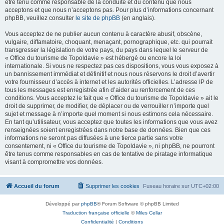
être tenu comme responsable de la conduite et du contenu que nous
acceptons et que nous n’acceptons pas. Pour plus d’informations concernant
phpBB, veuillez consulter
le site de phpBB
(en anglais).
Vous acceptez de ne publier aucun contenu à caractère abusif, obscène,
vulgaire, diffamatoire, choquant, menaçant, pornographique, etc. qui pourrait
transgresser la législation de votre pays, du pays dans lequel le serveur de
« Office du tourisme de Topoldavie » est hébergé ou encore la loi
internationale. Si vous ne respectez pas ces dispositions, vous vous exposez à
un bannissement immédiat et définitif et nous nous réservons le droit d’avertir
votre fournisseur d’accès à internet et les autorités officielles. L’adresse IP de
tous les messages est enregistrée afin d’aider au renforcement de ces
conditions. Vous acceptez le fait que « Office du tourisme de Topoldavie » ait le
droit de supprimer, de modifier, de déplacer ou de verrouiller n’importe quel
sujet et message à n’importe quel moment si nous estimons cela nécessaire.
En tant qu’utilisateur, vous acceptez que toutes les informations que vous avez
renseignées soient enregistrées dans notre base de données. Bien que ces
informations ne seront pas diffusées à une tierce partie sans votre
consentement, ni « Office du tourisme de Topoldavie », ni phpBB, ne pourront
être tenus comme responsables en cas de tentative de piratage informatique
visant à compromettre vos données.
Accueil du forum
Supprimer les cookies
Fuseau horaire sur
UTC+02:00
Développé par
phpBB
® Forum Software © phpBB Limited
Traduction française officielle
©
Miles Cellar
Confidentialité
|
Conditions