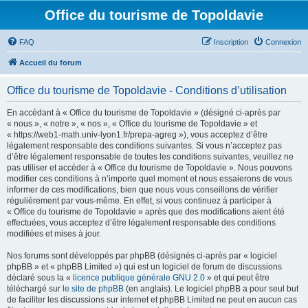
Office du tourisme de Topoldavie
FAQ
Inscription
Connexion
Accueil du forum
Office du tourisme de Topoldavie - Conditions d’utilisation
En accédant à « Office du tourisme de Topoldavie » (désigné ci-après par
« nous », « notre », « nos », « Office du tourisme de Topoldavie » et
« https://web1-math.univ-lyon1.fr/prepa-agreg »), vous acceptez d’être
légalement responsable des conditions suivantes. Si vous n’acceptez pas
d’être légalement responsable de toutes les conditions suivantes, veuillez ne
pas utiliser et accéder à « Office du tourisme de Topoldavie ». Nous pouvons
modifier ces conditions à n’importe quel moment et nous essaierons de vous
informer de ces modifications, bien que nous vous conseillons de vérifier
régulièrement par vous-même. En effet, si vous continuez à participer à
« Office du tourisme de Topoldavie » après que des modifications aient été
effectuées, vous acceptez d’être légalement responsable des conditions
modifiées et mises à jour.
Nos forums sont développés par phpBB (désignés ci-après par « logiciel
phpBB » et « phpBB Limited ») qui est un logiciel de forum de discussions
déclaré sous la «
licence publique générale GNU 2.0
» et qui peut être
téléchargé sur
le site de phpBB
(en anglais). Le logiciel phpBB a pour seul but
de faciliter les discussions sur internet et phpBB Limited ne peut en aucun cas