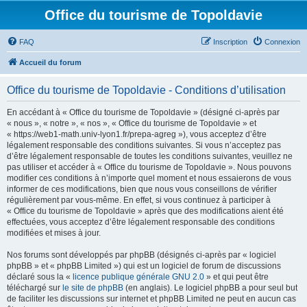
Office du tourisme de Topoldavie
FAQ
Inscription
Connexion
Accueil du forum
Office du tourisme de Topoldavie - Conditions d’utilisation
En accédant à « Office du tourisme de Topoldavie » (désigné ci-après par
« nous », « notre », « nos », « Office du tourisme de Topoldavie » et
« https://web1-math.univ-lyon1.fr/prepa-agreg »), vous acceptez d’être
légalement responsable des conditions suivantes. Si vous n’acceptez pas
d’être légalement responsable de toutes les conditions suivantes, veuillez ne
pas utiliser et accéder à « Office du tourisme de Topoldavie ». Nous pouvons
modifier ces conditions à n’importe quel moment et nous essaierons de vous
informer de ces modifications, bien que nous vous conseillons de vérifier
régulièrement par vous-même. En effet, si vous continuez à participer à
« Office du tourisme de Topoldavie » après que des modifications aient été
effectuées, vous acceptez d’être légalement responsable des conditions
modifiées et mises à jour.
Nos forums sont développés par phpBB (désignés ci-après par « logiciel
phpBB » et « phpBB Limited ») qui est un logiciel de forum de discussions
déclaré sous la «
licence publique générale GNU 2.0
» et qui peut être
téléchargé sur
le site de phpBB
(en anglais). Le logiciel phpBB a pour seul but
de faciliter les discussions sur internet et phpBB Limited ne peut en aucun cas