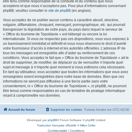
être tenu comme responsable de la conduite et du contenu que nous
acceptons et que nous n’acceptons pas. Pour plus d’informations concernant
phpBB, veuillez consulter
le site de phpBB
(en anglais).
Vous acceptez de ne publier aucun contenu à caractère abusif, obscène,
vulgaire, diffamatoire, choquant, menaçant, pornographique, etc. qui pourrait
transgresser la législation de votre pays, du pays dans lequel le serveur de
« Office du tourisme de Topoldavie » est hébergé ou encore la loi
internationale. Si vous ne respectez pas ces dispositions, vous vous exposez à
un bannissement immédiat et définitif et nous nous réservons le droit d’avertir
votre fournisseur d’accès à internet et les autorités officielles. L’adresse IP de
tous les messages est enregistrée afin d’aider au renforcement de ces
conditions. Vous acceptez le fait que « Office du tourisme de Topoldavie » ait le
droit de supprimer, de modifier, de déplacer ou de verrouiller n’importe quel
sujet et message à n’importe quel moment si nous estimons cela nécessaire.
En tant qu’utilisateur, vous acceptez que toutes les informations que vous avez
renseignées soient enregistrées dans notre base de données. Bien que ces
informations ne seront pas diffusées à une tierce partie sans votre
consentement, ni « Office du tourisme de Topoldavie », ni phpBB, ne pourront
être tenus comme responsables en cas de tentative de piratage informatique
visant à compromettre vos données.
Accueil du forum
Supprimer les cookies
Fuseau horaire sur
UTC+02:00
Développé par
phpBB
® Forum Software © phpBB Limited
Traduction française officielle
©
Miles Cellar
Confidentialité
|
Conditions