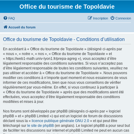
Office du tourisme de Topoldavie
FAQ
Inscription
Connexion
Accueil du forum
Office du tourisme de Topoldavie - Conditions d’utilisation
En accédant à « Office du tourisme de Topoldavie » (désigné ci-après par
« nous », « notre », « nos », « Office du tourisme de Topoldavie » et
« https://web1-math.univ-lyon1.fr/prepa-agreg »), vous acceptez d’être
légalement responsable des conditions suivantes. Si vous n’acceptez pas
d’être légalement responsable de toutes les conditions suivantes, veuillez ne
pas utiliser et accéder à « Office du tourisme de Topoldavie ». Nous pouvons
modifier ces conditions à n’importe quel moment et nous essaierons de vous
informer de ces modifications, bien que nous vous conseillons de vérifier
régulièrement par vous-même. En effet, si vous continuez à participer à
« Office du tourisme de Topoldavie » après que des modifications aient été
effectuées, vous acceptez d’être légalement responsable des conditions
modifiées et mises à jour.
Nos forums sont développés par phpBB (désignés ci-après par « logiciel
phpBB » et « phpBB Limited ») qui est un logiciel de forum de discussions
déclaré sous la «
licence publique générale GNU 2.0
» et qui peut être
téléchargé sur
le site de phpBB
(en anglais). Le logiciel phpBB a pour seul but
de faciliter les discussions sur internet et phpBB Limited ne peut en aucun cas