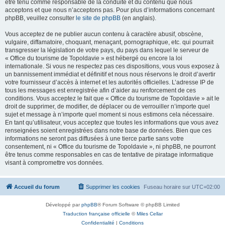
être tenu comme responsable de la conduite et du contenu que nous
acceptons et que nous n’acceptons pas. Pour plus d’informations concernant
phpBB, veuillez consulter
le site de phpBB
(en anglais).
Vous acceptez de ne publier aucun contenu à caractère abusif, obscène,
vulgaire, diffamatoire, choquant, menaçant, pornographique, etc. qui pourrait
transgresser la législation de votre pays, du pays dans lequel le serveur de
« Office du tourisme de Topoldavie » est hébergé ou encore la loi
internationale. Si vous ne respectez pas ces dispositions, vous vous exposez à
un bannissement immédiat et définitif et nous nous réservons le droit d’avertir
votre fournisseur d’accès à internet et les autorités officielles. L’adresse IP de
tous les messages est enregistrée afin d’aider au renforcement de ces
conditions. Vous acceptez le fait que « Office du tourisme de Topoldavie » ait le
droit de supprimer, de modifier, de déplacer ou de verrouiller n’importe quel
sujet et message à n’importe quel moment si nous estimons cela nécessaire.
En tant qu’utilisateur, vous acceptez que toutes les informations que vous avez
renseignées soient enregistrées dans notre base de données. Bien que ces
informations ne seront pas diffusées à une tierce partie sans votre
consentement, ni « Office du tourisme de Topoldavie », ni phpBB, ne pourront
être tenus comme responsables en cas de tentative de piratage informatique
visant à compromettre vos données.
Accueil du forum
Supprimer les cookies
Fuseau horaire sur
UTC+02:00
Développé par
phpBB
® Forum Software © phpBB Limited
Traduction française officielle
©
Miles Cellar
Confidentialité
|
Conditions