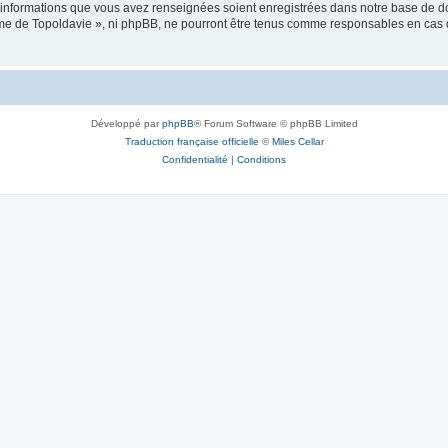
es informations que vous avez renseignées soient enregistrées dans notre base de 
isme de Topoldavie », ni phpBB, ne pourront être tenus comme responsables en cas 
Développé par
phpBB
® Forum Software © phpBB Limited
Traduction française officielle
©
Miles Cellar
Confidentialité
|
Conditions