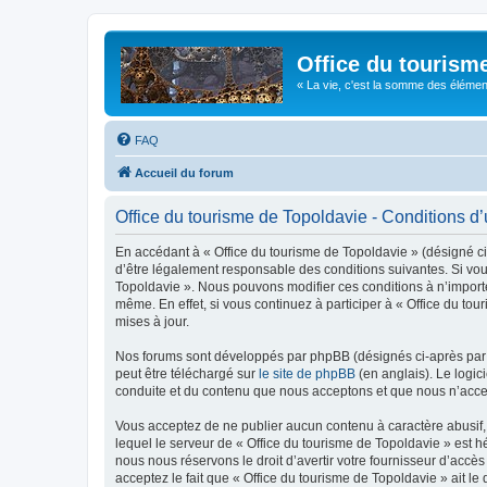
Office du tourism
« La vie, c'est la somme des éléments 
FAQ
Accueil du forum
Office du tourisme de Topoldavie - Conditions d’u
En accédant à « Office du tourisme de Topoldavie » (désigné ci-
d’être légalement responsable des conditions suivantes. Si vous
Topoldavie ». Nous pouvons modifier ces conditions à n’import
même. En effet, si vous continuez à participer à « Office du t
mises à jour.
Nos forums sont développés par phpBB (désignés ci-après par «
peut être téléchargé sur
le site de phpBB
(en anglais). Le logic
conduite et du contenu que nous acceptons et que nous n’acce
Vous acceptez de ne publier aucun contenu à caractère abusif, 
lequel le serveur de « Office du tourisme de Topoldavie » est h
nous nous réservons le droit d’avertir votre fournisseur d’accès
acceptez le fait que « Office du tourisme de Topoldavie » ait l