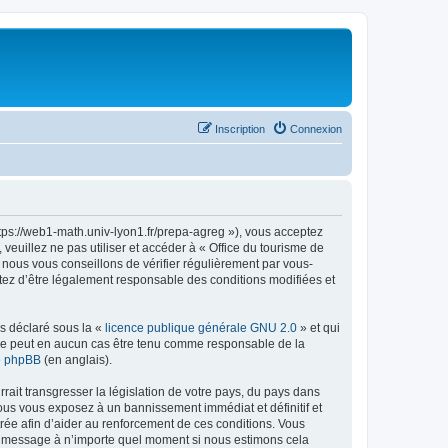
Inscription
Connexion
ttps://web1-math.univ-lyon1.fr/prepa-agreg »), vous acceptez
euillez ne pas utiliser et accéder à « Office du tourisme de
nous vous conseillons de vérifier régulièrement par vous-
ptez d’être légalement responsable des conditions modifiées et
ns déclaré sous la «
licence publique générale GNU 2.0
» et qui
ed ne peut en aucun cas être tenu comme responsable de la
de phpBB
(en anglais).
ait transgresser la législation de votre pays, du pays dans
vous vous exposez à un bannissement immédiat et définitif et
strée afin d’aider au renforcement de ces conditions. Vous
t et message à n’importe quel moment si nous estimons cela