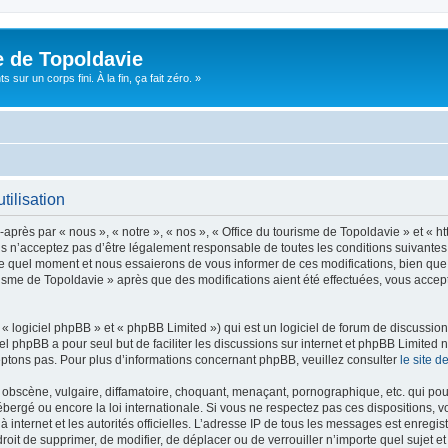
e de Topoldavie
sur un corps fini. À la fin, ça fait zéro. »
tilisation
après par « nous », « notre », « nos », « Office du tourisme de Topoldavie » et « h
 n’acceptez pas d’être légalement responsable de toutes les conditions suivantes, v
e quel moment et nous essaierons de vous informer de ces modifications, bien que 
ourisme de Topoldavie » après que des modifications aient été effectuées, vous acce
 logiciel phpBB » et « phpBB Limited ») qui est un logiciel de forum de discussio
iel phpBB a pour seul but de faciliter les discussions sur internet et phpBB Limit
ptons pas. Pour plus d’informations concernant phpBB, veuillez consulter
le site 
obscène, vulgaire, diffamatoire, choquant, menaçant, pornographique, etc. qui pourr
ébergé ou encore la loi internationale. Si vous ne respectez pas ces dispositions, 
 à internet et les autorités officielles. L’adresse IP de tous les messages est enregi
e droit de supprimer, de modifier, de déplacer ou de verrouiller n’importe quel suje