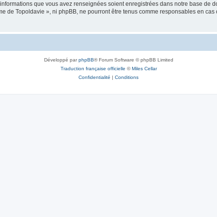
es informations que vous avez renseignées soient enregistrées dans notre base de 
isme de Topoldavie », ni phpBB, ne pourront être tenus comme responsables en cas 
Développé par
phpBB
® Forum Software © phpBB Limited
Traduction française officielle
©
Miles Cellar
Confidentialité
|
Conditions