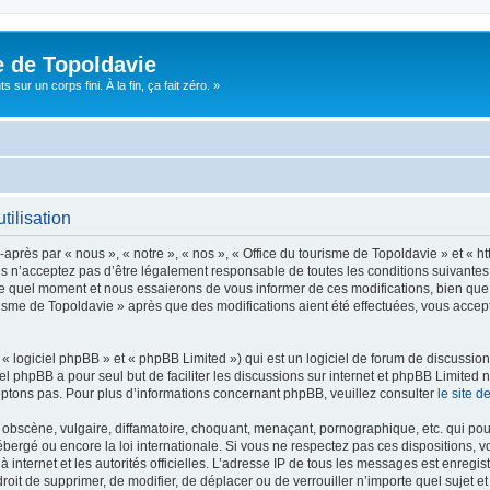
e de Topoldavie
sur un corps fini. À la fin, ça fait zéro. »
tilisation
après par « nous », « notre », « nos », « Office du tourisme de Topoldavie » et « h
 n’acceptez pas d’être légalement responsable de toutes les conditions suivantes, v
e quel moment et nous essaierons de vous informer de ces modifications, bien que 
ourisme de Topoldavie » après que des modifications aient été effectuées, vous acce
 logiciel phpBB » et « phpBB Limited ») qui est un logiciel de forum de discussio
iel phpBB a pour seul but de faciliter les discussions sur internet et phpBB Limit
ptons pas. Pour plus d’informations concernant phpBB, veuillez consulter
le site 
obscène, vulgaire, diffamatoire, choquant, menaçant, pornographique, etc. qui pourr
ébergé ou encore la loi internationale. Si vous ne respectez pas ces dispositions, 
 à internet et les autorités officielles. L’adresse IP de tous les messages est enregi
e droit de supprimer, de modifier, de déplacer ou de verrouiller n’importe quel suje