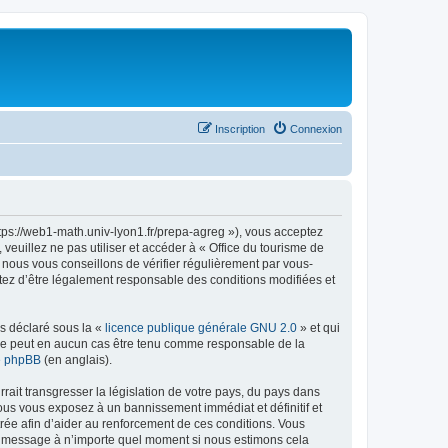
Inscription
Connexion
ttps://web1-math.univ-lyon1.fr/prepa-agreg »), vous acceptez
euillez ne pas utiliser et accéder à « Office du tourisme de
nous vous conseillons de vérifier régulièrement par vous-
ptez d’être légalement responsable des conditions modifiées et
ns déclaré sous la «
licence publique générale GNU 2.0
» et qui
ed ne peut en aucun cas être tenu comme responsable de la
de phpBB
(en anglais).
ait transgresser la législation de votre pays, du pays dans
vous vous exposez à un bannissement immédiat et définitif et
strée afin d’aider au renforcement de ces conditions. Vous
t et message à n’importe quel moment si nous estimons cela