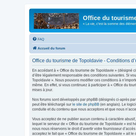
Office du tourism
« La vie, c'est la somme des éléments 
FAQ
Accueil du forum
Office du tourisme de Topoldavie - Conditions d’u
En accédant à « Office du tourisme de Topoldavie » (désigné ci-
d’être légalement responsable des conditions suivantes. Si vous
Topoldavie ». Nous pouvons modifier ces conditions à n’import
même. En effet, si vous continuez à participer à « Office du t
mises à jour.
Nos forums sont développés par phpBB (désignés ci-après par «
peut être téléchargé sur
le site de phpBB
(en anglais). Le logic
conduite et du contenu que nous acceptons et que nous n’acce
Vous acceptez de ne publier aucun contenu à caractère abusif, 
lequel le serveur de « Office du tourisme de Topoldavie » est h
nous nous réservons le droit d’avertir votre fournisseur d’accès
acceptez le fait que « Office du tourisme de Topoldavie » ait l