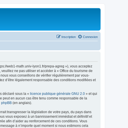
Inscription
Connexion
ttps://web1-math.univ-lyon1.fr/prepa-agreg »), vous acceptez
euillez ne pas utiliser et accéder à « Office du tourisme de
nous vous conseillons de vérifier régulièrement par vous-
ptez d’être légalement responsable des conditions modifiées et
ns déclaré sous la «
licence publique générale GNU 2.0
» et qui
ed ne peut en aucun cas être tenu comme responsable de la
de phpBB
(en anglais).
ait transgresser la législation de votre pays, du pays dans
vous vous exposez à un bannissement immédiat et définitif et
strée afin d’aider au renforcement de ces conditions. Vous
t et message à n’importe quel moment si nous estimons cela