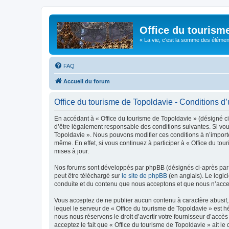
Office du tourism
« La vie, c'est la somme des éléments 
FAQ
Accueil du forum
Office du tourisme de Topoldavie - Conditions d’u
En accédant à « Office du tourisme de Topoldavie » (désigné ci-
d’être légalement responsable des conditions suivantes. Si vous
Topoldavie ». Nous pouvons modifier ces conditions à n’import
même. En effet, si vous continuez à participer à « Office du t
mises à jour.
Nos forums sont développés par phpBB (désignés ci-après par «
peut être téléchargé sur
le site de phpBB
(en anglais). Le logic
conduite et du contenu que nous acceptons et que nous n’acce
Vous acceptez de ne publier aucun contenu à caractère abusif, 
lequel le serveur de « Office du tourisme de Topoldavie » est h
nous nous réservons le droit d’avertir votre fournisseur d’accès
acceptez le fait que « Office du tourisme de Topoldavie » ait l