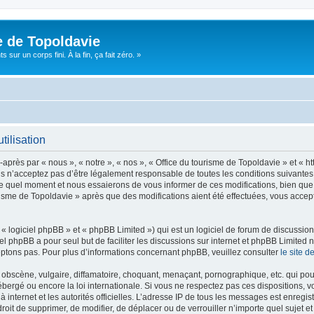
e de Topoldavie
sur un corps fini. À la fin, ça fait zéro. »
tilisation
après par « nous », « notre », « nos », « Office du tourisme de Topoldavie » et « h
 n’acceptez pas d’être légalement responsable de toutes les conditions suivantes, v
e quel moment et nous essaierons de vous informer de ces modifications, bien que 
ourisme de Topoldavie » après que des modifications aient été effectuées, vous acce
 logiciel phpBB » et « phpBB Limited ») qui est un logiciel de forum de discussio
iel phpBB a pour seul but de faciliter les discussions sur internet et phpBB Limit
ptons pas. Pour plus d’informations concernant phpBB, veuillez consulter
le site 
obscène, vulgaire, diffamatoire, choquant, menaçant, pornographique, etc. qui pourr
ébergé ou encore la loi internationale. Si vous ne respectez pas ces dispositions, 
 à internet et les autorités officielles. L’adresse IP de tous les messages est enregi
e droit de supprimer, de modifier, de déplacer ou de verrouiller n’importe quel suje