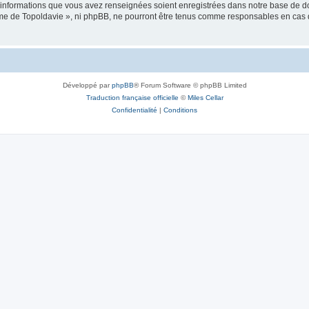
es informations que vous avez renseignées soient enregistrées dans notre base de 
isme de Topoldavie », ni phpBB, ne pourront être tenus comme responsables en cas 
Développé par
phpBB
® Forum Software © phpBB Limited
Traduction française officielle
©
Miles Cellar
Confidentialité
|
Conditions