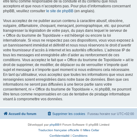
être tenu comme responsable de la conduite et du contenu que nous
acceptons et que nous n’acceptons pas. Pour plus d’informations concernant
phpBB, veuillez consulter
le site de phpBB
(en anglais).
Vous acceptez de ne publier aucun contenu à caractère abusif, obscène,
vulgaire, diffamatoire, choquant, menaçant, pornographique, etc. qui pourrait
transgresser la législation de votre pays, du pays dans lequel le serveur de
« Office du tourisme de Topoldavie » est hébergé ou encore la loi
internationale. Si vous ne respectez pas ces dispositions, vous vous exposez à
un bannissement immédiat et définitif et nous nous réservons le droit d’avertir
votre fournisseur d’accès à internet et les autorités officielles. L’adresse IP de
tous les messages est enregistrée afin d’aider au renforcement de ces
conditions. Vous acceptez le fait que « Office du tourisme de Topoldavie » ait le
droit de supprimer, de modifier, de déplacer ou de verrouiller n’importe quel
sujet et message à n’importe quel moment si nous estimons cela nécessaire.
En tant qu’utilisateur, vous acceptez que toutes les informations que vous avez
renseignées soient enregistrées dans notre base de données. Bien que ces
informations ne seront pas diffusées à une tierce partie sans votre
consentement, ni « Office du tourisme de Topoldavie », ni phpBB, ne pourront
être tenus comme responsables en cas de tentative de piratage informatique
visant à compromettre vos données.
Accueil du forum
Supprimer les cookies
Fuseau horaire sur
UTC+02:00
Développé par
phpBB
® Forum Software © phpBB Limited
Traduction française officielle
©
Miles Cellar
Confidentialité
|
Conditions