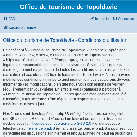
Office du tourisme de Topoldavie
FAQ
Inscription
Connexion
Accueil du forum
Office du tourisme de Topoldavie - Conditions d’utilisation
En accédant à « Office du tourisme de Topoldavie » (désigné ci-après par
« nous », « notre », « nos », « Office du tourisme de Topoldavie » et
« https://web1-math.univ-lyon1.fr/prepa-agreg »), vous acceptez d’être
légalement responsable des conditions suivantes. Si vous n’acceptez pas
d’être légalement responsable de toutes les conditions suivantes, veuillez ne
pas utiliser et accéder à « Office du tourisme de Topoldavie ». Nous pouvons
modifier ces conditions à n’importe quel moment et nous essaierons de vous
informer de ces modifications, bien que nous vous conseillons de vérifier
régulièrement par vous-même. En effet, si vous continuez à participer à
« Office du tourisme de Topoldavie » après que des modifications aient été
effectuées, vous acceptez d’être légalement responsable des conditions
modifiées et mises à jour.
Nos forums sont développés par phpBB (désignés ci-après par « logiciel
phpBB » et « phpBB Limited ») qui est un logiciel de forum de discussions
déclaré sous la «
licence publique générale GNU 2.0
» et qui peut être
téléchargé sur
le site de phpBB
(en anglais). Le logiciel phpBB a pour seul but
de faciliter les discussions sur internet et phpBB Limited ne peut en aucun cas