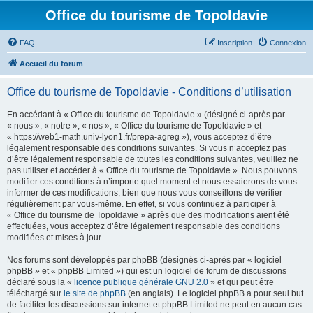
Office du tourisme de Topoldavie
FAQ
Inscription
Connexion
Accueil du forum
Office du tourisme de Topoldavie - Conditions d’utilisation
En accédant à « Office du tourisme de Topoldavie » (désigné ci-après par
« nous », « notre », « nos », « Office du tourisme de Topoldavie » et
« https://web1-math.univ-lyon1.fr/prepa-agreg »), vous acceptez d’être
légalement responsable des conditions suivantes. Si vous n’acceptez pas
d’être légalement responsable de toutes les conditions suivantes, veuillez ne
pas utiliser et accéder à « Office du tourisme de Topoldavie ». Nous pouvons
modifier ces conditions à n’importe quel moment et nous essaierons de vous
informer de ces modifications, bien que nous vous conseillons de vérifier
régulièrement par vous-même. En effet, si vous continuez à participer à
« Office du tourisme de Topoldavie » après que des modifications aient été
effectuées, vous acceptez d’être légalement responsable des conditions
modifiées et mises à jour.
Nos forums sont développés par phpBB (désignés ci-après par « logiciel
phpBB » et « phpBB Limited ») qui est un logiciel de forum de discussions
déclaré sous la «
licence publique générale GNU 2.0
» et qui peut être
téléchargé sur
le site de phpBB
(en anglais). Le logiciel phpBB a pour seul but
de faciliter les discussions sur internet et phpBB Limited ne peut en aucun cas