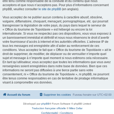
être tenu comme responsable de la conduite et du contenu que nous
acceptons et que nous n’acceptons pas. Pour plus d’informations concernant
phpBB, veuillez consulter
le site de phpBB
(en anglais).
Vous acceptez de ne publier aucun contenu à caractère abusif, obscène,
vulgaire, diffamatoire, choquant, menaçant, pornographique, etc. qui pourrait
transgresser la législation de votre pays, du pays dans lequel le serveur de
« Office du tourisme de Topoldavie » est hébergé ou encore la loi
internationale. Si vous ne respectez pas ces dispositions, vous vous exposez à
un bannissement immédiat et définitif et nous nous réservons le droit d’avertir
votre fournisseur d’accès à internet et les autorités officielles. L’adresse IP de
tous les messages est enregistrée afin d’aider au renforcement de ces
conditions. Vous acceptez le fait que « Office du tourisme de Topoldavie » ait le
droit de supprimer, de modifier, de déplacer ou de verrouiller n’importe quel
sujet et message à n’importe quel moment si nous estimons cela nécessaire.
En tant qu’utilisateur, vous acceptez que toutes les informations que vous avez
renseignées soient enregistrées dans notre base de données. Bien que ces
informations ne seront pas diffusées à une tierce partie sans votre
consentement, ni « Office du tourisme de Topoldavie », ni phpBB, ne pourront
être tenus comme responsables en cas de tentative de piratage informatique
visant à compromettre vos données.
Accueil du forum
Supprimer les cookies
Fuseau horaire sur
UTC+02:00
Développé par
phpBB
® Forum Software © phpBB Limited
Traduction française officielle
©
Miles Cellar
Confidentialité
|
Conditions