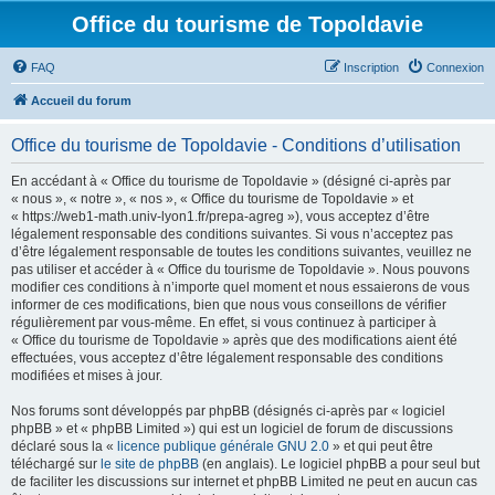
Office du tourisme de Topoldavie
FAQ
Inscription
Connexion
Accueil du forum
Office du tourisme de Topoldavie - Conditions d’utilisation
En accédant à « Office du tourisme de Topoldavie » (désigné ci-après par
« nous », « notre », « nos », « Office du tourisme de Topoldavie » et
« https://web1-math.univ-lyon1.fr/prepa-agreg »), vous acceptez d’être
légalement responsable des conditions suivantes. Si vous n’acceptez pas
d’être légalement responsable de toutes les conditions suivantes, veuillez ne
pas utiliser et accéder à « Office du tourisme de Topoldavie ». Nous pouvons
modifier ces conditions à n’importe quel moment et nous essaierons de vous
informer de ces modifications, bien que nous vous conseillons de vérifier
régulièrement par vous-même. En effet, si vous continuez à participer à
« Office du tourisme de Topoldavie » après que des modifications aient été
effectuées, vous acceptez d’être légalement responsable des conditions
modifiées et mises à jour.
Nos forums sont développés par phpBB (désignés ci-après par « logiciel
phpBB » et « phpBB Limited ») qui est un logiciel de forum de discussions
déclaré sous la «
licence publique générale GNU 2.0
» et qui peut être
téléchargé sur
le site de phpBB
(en anglais). Le logiciel phpBB a pour seul but
de faciliter les discussions sur internet et phpBB Limited ne peut en aucun cas