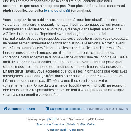
être tenu comme responsable de la conduite et du contenu que nous
acceptons et que nous n’acceptons pas. Pour plus d’informations concernant
phpBB, veuillez consulter
le site de phpBB
(en anglais).
Vous acceptez de ne publier aucun contenu à caractère abusif, obscène,
vulgaire, diffamatoire, choquant, menaçant, pornographique, etc. qui pourrait
transgresser la législation de votre pays, du pays dans lequel le serveur de
« Office du tourisme de Topoldavie » est hébergé ou encore la loi
internationale. Si vous ne respectez pas ces dispositions, vous vous exposez à
un bannissement immédiat et définitif et nous nous réservons le droit d’avertir
votre fournisseur d’accès à internet et les autorités officielles. L’adresse IP de
tous les messages est enregistrée afin d’aider au renforcement de ces
conditions. Vous acceptez le fait que « Office du tourisme de Topoldavie » ait le
droit de supprimer, de modifier, de déplacer ou de verrouiller n’importe quel
sujet et message à n’importe quel moment si nous estimons cela nécessaire.
En tant qu’utilisateur, vous acceptez que toutes les informations que vous avez
renseignées soient enregistrées dans notre base de données. Bien que ces
informations ne seront pas diffusées à une tierce partie sans votre
consentement, ni « Office du tourisme de Topoldavie », ni phpBB, ne pourront
être tenus comme responsables en cas de tentative de piratage informatique
visant à compromettre vos données.
Accueil du forum
Supprimer les cookies
Fuseau horaire sur
UTC+02:00
Développé par
phpBB
® Forum Software © phpBB Limited
Traduction française officielle
©
Miles Cellar
Confidentialité
|
Conditions