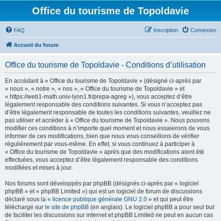
Office du tourisme de Topoldavie
FAQ
Inscription
Connexion
Accueil du forum
Office du tourisme de Topoldavie - Conditions d’utilisation
En accédant à « Office du tourisme de Topoldavie » (désigné ci-après par
« nous », « notre », « nos », « Office du tourisme de Topoldavie » et
« https://web1-math.univ-lyon1.fr/prepa-agreg »), vous acceptez d’être
légalement responsable des conditions suivantes. Si vous n’acceptez pas
d’être légalement responsable de toutes les conditions suivantes, veuillez ne
pas utiliser et accéder à « Office du tourisme de Topoldavie ». Nous pouvons
modifier ces conditions à n’importe quel moment et nous essaierons de vous
informer de ces modifications, bien que nous vous conseillons de vérifier
régulièrement par vous-même. En effet, si vous continuez à participer à
« Office du tourisme de Topoldavie » après que des modifications aient été
effectuées, vous acceptez d’être légalement responsable des conditions
modifiées et mises à jour.
Nos forums sont développés par phpBB (désignés ci-après par « logiciel
phpBB » et « phpBB Limited ») qui est un logiciel de forum de discussions
déclaré sous la «
licence publique générale GNU 2.0
» et qui peut être
téléchargé sur
le site de phpBB
(en anglais). Le logiciel phpBB a pour seul but
de faciliter les discussions sur internet et phpBB Limited ne peut en aucun cas