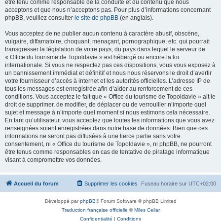
être tenu comme responsable de la conduite et du contenu que nous
acceptons et que nous n’acceptons pas. Pour plus d’informations concernant
phpBB, veuillez consulter
le site de phpBB
(en anglais).
Vous acceptez de ne publier aucun contenu à caractère abusif, obscène,
vulgaire, diffamatoire, choquant, menaçant, pornographique, etc. qui pourrait
transgresser la législation de votre pays, du pays dans lequel le serveur de
« Office du tourisme de Topoldavie » est hébergé ou encore la loi
internationale. Si vous ne respectez pas ces dispositions, vous vous exposez à
un bannissement immédiat et définitif et nous nous réservons le droit d’avertir
votre fournisseur d’accès à internet et les autorités officielles. L’adresse IP de
tous les messages est enregistrée afin d’aider au renforcement de ces
conditions. Vous acceptez le fait que « Office du tourisme de Topoldavie » ait le
droit de supprimer, de modifier, de déplacer ou de verrouiller n’importe quel
sujet et message à n’importe quel moment si nous estimons cela nécessaire.
En tant qu’utilisateur, vous acceptez que toutes les informations que vous avez
renseignées soient enregistrées dans notre base de données. Bien que ces
informations ne seront pas diffusées à une tierce partie sans votre
consentement, ni « Office du tourisme de Topoldavie », ni phpBB, ne pourront
être tenus comme responsables en cas de tentative de piratage informatique
visant à compromettre vos données.
Accueil du forum
Supprimer les cookies
Fuseau horaire sur
UTC+02:00
Développé par
phpBB
® Forum Software © phpBB Limited
Traduction française officielle
©
Miles Cellar
Confidentialité
|
Conditions