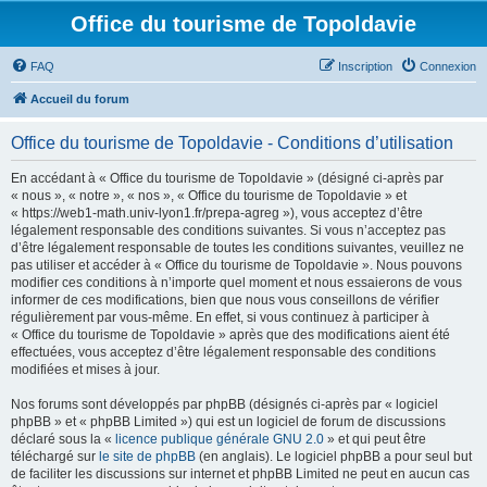
Office du tourisme de Topoldavie
FAQ
Inscription
Connexion
Accueil du forum
Office du tourisme de Topoldavie - Conditions d’utilisation
En accédant à « Office du tourisme de Topoldavie » (désigné ci-après par
« nous », « notre », « nos », « Office du tourisme de Topoldavie » et
« https://web1-math.univ-lyon1.fr/prepa-agreg »), vous acceptez d’être
légalement responsable des conditions suivantes. Si vous n’acceptez pas
d’être légalement responsable de toutes les conditions suivantes, veuillez ne
pas utiliser et accéder à « Office du tourisme de Topoldavie ». Nous pouvons
modifier ces conditions à n’importe quel moment et nous essaierons de vous
informer de ces modifications, bien que nous vous conseillons de vérifier
régulièrement par vous-même. En effet, si vous continuez à participer à
« Office du tourisme de Topoldavie » après que des modifications aient été
effectuées, vous acceptez d’être légalement responsable des conditions
modifiées et mises à jour.
Nos forums sont développés par phpBB (désignés ci-après par « logiciel
phpBB » et « phpBB Limited ») qui est un logiciel de forum de discussions
déclaré sous la «
licence publique générale GNU 2.0
» et qui peut être
téléchargé sur
le site de phpBB
(en anglais). Le logiciel phpBB a pour seul but
de faciliter les discussions sur internet et phpBB Limited ne peut en aucun cas