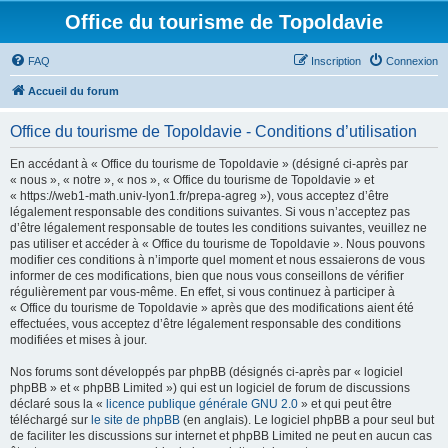
Office du tourisme de Topoldavie
FAQ
Inscription
Connexion
Accueil du forum
Office du tourisme de Topoldavie - Conditions d’utilisation
En accédant à « Office du tourisme de Topoldavie » (désigné ci-après par
« nous », « notre », « nos », « Office du tourisme de Topoldavie » et
« https://web1-math.univ-lyon1.fr/prepa-agreg »), vous acceptez d’être
légalement responsable des conditions suivantes. Si vous n’acceptez pas
d’être légalement responsable de toutes les conditions suivantes, veuillez ne
pas utiliser et accéder à « Office du tourisme de Topoldavie ». Nous pouvons
modifier ces conditions à n’importe quel moment et nous essaierons de vous
informer de ces modifications, bien que nous vous conseillons de vérifier
régulièrement par vous-même. En effet, si vous continuez à participer à
« Office du tourisme de Topoldavie » après que des modifications aient été
effectuées, vous acceptez d’être légalement responsable des conditions
modifiées et mises à jour.
Nos forums sont développés par phpBB (désignés ci-après par « logiciel
phpBB » et « phpBB Limited ») qui est un logiciel de forum de discussions
déclaré sous la «
licence publique générale GNU 2.0
» et qui peut être
téléchargé sur
le site de phpBB
(en anglais). Le logiciel phpBB a pour seul but
de faciliter les discussions sur internet et phpBB Limited ne peut en aucun cas