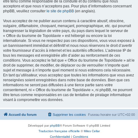
être tenu comme responsable de la conduite et du contenu que nous
acceptons et que nous n’acceptons pas. Pour plus d’informations concernant
phpBB, veuillez consulter
le site de phpBB
(en anglais).
Vous acceptez de ne publier aucun contenu à caractère abusif, obscène,
vulgaire, diffamatoire, choquant, menaçant, pornographique, etc. qui pourrait
transgresser la législation de votre pays, du pays dans lequel le serveur de
« Office du tourisme de Topoldavie » est hébergé ou encore la loi
internationale. Si vous ne respectez pas ces dispositions, vous vous exposez à
un bannissement immédiat et définitif et nous nous réservons le droit d’avertir
votre fournisseur d’accès à internet et les autorités officielles. L’adresse IP de
tous les messages est enregistrée afin d’aider au renforcement de ces
conditions. Vous acceptez le fait que « Office du tourisme de Topoldavie » ait le
droit de supprimer, de modifier, de déplacer ou de verrouiller n’importe quel
sujet et message à n’importe quel moment si nous estimons cela nécessaire.
En tant qu’utilisateur, vous acceptez que toutes les informations que vous avez
renseignées soient enregistrées dans notre base de données. Bien que ces
informations ne seront pas diffusées à une tierce partie sans votre
consentement, ni « Office du tourisme de Topoldavie », ni phpBB, ne pourront
être tenus comme responsables en cas de tentative de piratage informatique
visant à compromettre vos données.
Accueil du forum
Supprimer les cookies
Fuseau horaire sur
UTC+02:00
Développé par
phpBB
® Forum Software © phpBB Limited
Traduction française officielle
©
Miles Cellar
Confidentialité
|
Conditions