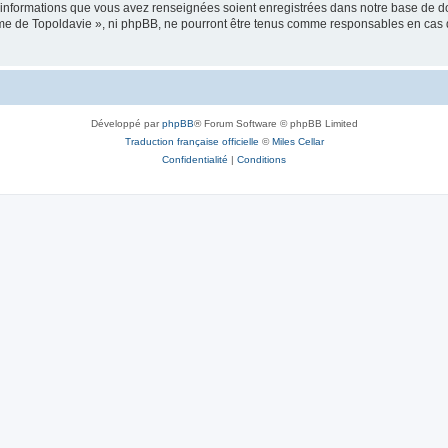
es informations que vous avez renseignées soient enregistrées dans notre base de 
isme de Topoldavie », ni phpBB, ne pourront être tenus comme responsables en cas 
Développé par
phpBB
® Forum Software © phpBB Limited
Traduction française officielle
©
Miles Cellar
Confidentialité
|
Conditions