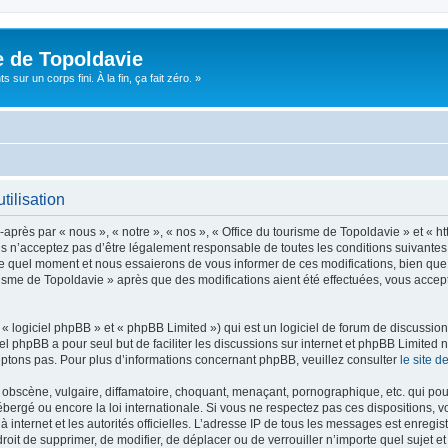
e de Topoldavie
sur un corps fini. À la fin, ça fait zéro. »
tilisation
après par « nous », « notre », « nos », « Office du tourisme de Topoldavie » et « h
 n’acceptez pas d’être légalement responsable de toutes les conditions suivantes, v
e quel moment et nous essaierons de vous informer de ces modifications, bien que 
ourisme de Topoldavie » après que des modifications aient été effectuées, vous acce
 logiciel phpBB » et « phpBB Limited ») qui est un logiciel de forum de discussio
iel phpBB a pour seul but de faciliter les discussions sur internet et phpBB Limit
ptons pas. Pour plus d’informations concernant phpBB, veuillez consulter
le site 
obscène, vulgaire, diffamatoire, choquant, menaçant, pornographique, etc. qui pourr
ébergé ou encore la loi internationale. Si vous ne respectez pas ces dispositions, 
 à internet et les autorités officielles. L’adresse IP de tous les messages est enregi
e droit de supprimer, de modifier, de déplacer ou de verrouiller n’importe quel suje