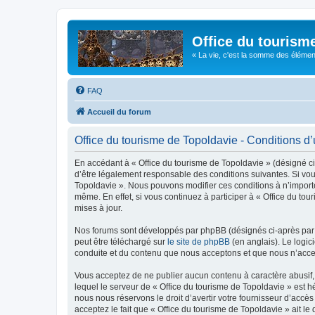
Office du tourism
« La vie, c'est la somme des éléments 
FAQ
Accueil du forum
Office du tourisme de Topoldavie - Conditions d’u
En accédant à « Office du tourisme de Topoldavie » (désigné ci-
d’être légalement responsable des conditions suivantes. Si vous
Topoldavie ». Nous pouvons modifier ces conditions à n’import
même. En effet, si vous continuez à participer à « Office du t
mises à jour.
Nos forums sont développés par phpBB (désignés ci-après par «
peut être téléchargé sur
le site de phpBB
(en anglais). Le logic
conduite et du contenu que nous acceptons et que nous n’acce
Vous acceptez de ne publier aucun contenu à caractère abusif, 
lequel le serveur de « Office du tourisme de Topoldavie » est h
nous nous réservons le droit d’avertir votre fournisseur d’accès
acceptez le fait que « Office du tourisme de Topoldavie » ait l