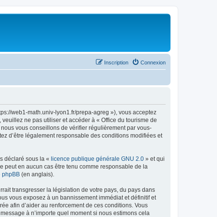
Inscription
Connexion
ttps://web1-math.univ-lyon1.fr/prepa-agreg »), vous acceptez
euillez ne pas utiliser et accéder à « Office du tourisme de
nous vous conseillons de vérifier régulièrement par vous-
ptez d’être légalement responsable des conditions modifiées et
ns déclaré sous la «
licence publique générale GNU 2.0
» et qui
ed ne peut en aucun cas être tenu comme responsable de la
de phpBB
(en anglais).
ait transgresser la législation de votre pays, du pays dans
vous vous exposez à un bannissement immédiat et définitif et
strée afin d’aider au renforcement de ces conditions. Vous
t et message à n’importe quel moment si nous estimons cela