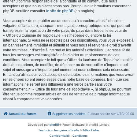
être tenu comme responsable de la conduite et du contenu que nous
acceptons et que nous n’acceptons pas. Pour plus d’informations concernant
phpBB, veuillez consulter
le site de phpBB
(en anglais).
Vous acceptez de ne publier aucun contenu à caractère abusif, obscène,
vulgaire, diffamatoire, choquant, menaçant, pornographique, etc. qui pourrait
transgresser la législation de votre pays, du pays dans lequel le serveur de
« Office du tourisme de Topoldavie » est hébergé ou encore la loi
internationale. Si vous ne respectez pas ces dispositions, vous vous exposez à
un bannissement immédiat et définitif et nous nous réservons le droit d’avertir
votre fournisseur d’accès à internet et les autorités officielles. L’adresse IP de
tous les messages est enregistrée afin d’aider au renforcement de ces
conditions. Vous acceptez le fait que « Office du tourisme de Topoldavie » ait le
droit de supprimer, de modifier, de déplacer ou de verrouiller n’importe quel
sujet et message à n’importe quel moment si nous estimons cela nécessaire.
En tant qu’utilisateur, vous acceptez que toutes les informations que vous avez
renseignées soient enregistrées dans notre base de données. Bien que ces
informations ne seront pas diffusées à une tierce partie sans votre
consentement, ni « Office du tourisme de Topoldavie », ni phpBB, ne pourront
être tenus comme responsables en cas de tentative de piratage informatique
visant à compromettre vos données.
Accueil du forum
Supprimer les cookies
Fuseau horaire sur
UTC+02:00
Développé par
phpBB
® Forum Software © phpBB Limited
Traduction française officielle
©
Miles Cellar
Confidentialité
|
Conditions