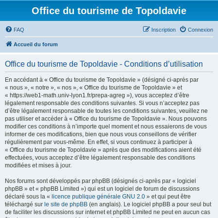
Office du tourisme de Topoldavie
FAQ
Inscription
Connexion
Accueil du forum
Office du tourisme de Topoldavie - Conditions d’utilisation
En accédant à « Office du tourisme de Topoldavie » (désigné ci-après par
« nous », « notre », « nos », « Office du tourisme de Topoldavie » et
« https://web1-math.univ-lyon1.fr/prepa-agreg »), vous acceptez d’être
légalement responsable des conditions suivantes. Si vous n’acceptez pas
d’être légalement responsable de toutes les conditions suivantes, veuillez ne
pas utiliser et accéder à « Office du tourisme de Topoldavie ». Nous pouvons
modifier ces conditions à n’importe quel moment et nous essaierons de vous
informer de ces modifications, bien que nous vous conseillons de vérifier
régulièrement par vous-même. En effet, si vous continuez à participer à
« Office du tourisme de Topoldavie » après que des modifications aient été
effectuées, vous acceptez d’être légalement responsable des conditions
modifiées et mises à jour.
Nos forums sont développés par phpBB (désignés ci-après par « logiciel
phpBB » et « phpBB Limited ») qui est un logiciel de forum de discussions
déclaré sous la «
licence publique générale GNU 2.0
» et qui peut être
téléchargé sur
le site de phpBB
(en anglais). Le logiciel phpBB a pour seul but
de faciliter les discussions sur internet et phpBB Limited ne peut en aucun cas