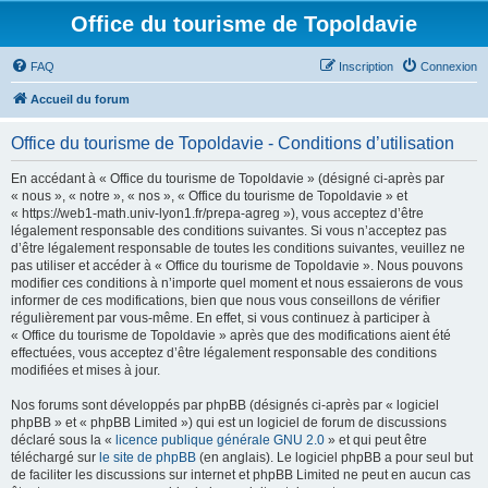
Office du tourisme de Topoldavie
FAQ
Inscription
Connexion
Accueil du forum
Office du tourisme de Topoldavie - Conditions d’utilisation
En accédant à « Office du tourisme de Topoldavie » (désigné ci-après par
« nous », « notre », « nos », « Office du tourisme de Topoldavie » et
« https://web1-math.univ-lyon1.fr/prepa-agreg »), vous acceptez d’être
légalement responsable des conditions suivantes. Si vous n’acceptez pas
d’être légalement responsable de toutes les conditions suivantes, veuillez ne
pas utiliser et accéder à « Office du tourisme de Topoldavie ». Nous pouvons
modifier ces conditions à n’importe quel moment et nous essaierons de vous
informer de ces modifications, bien que nous vous conseillons de vérifier
régulièrement par vous-même. En effet, si vous continuez à participer à
« Office du tourisme de Topoldavie » après que des modifications aient été
effectuées, vous acceptez d’être légalement responsable des conditions
modifiées et mises à jour.
Nos forums sont développés par phpBB (désignés ci-après par « logiciel
phpBB » et « phpBB Limited ») qui est un logiciel de forum de discussions
déclaré sous la «
licence publique générale GNU 2.0
» et qui peut être
téléchargé sur
le site de phpBB
(en anglais). Le logiciel phpBB a pour seul but
de faciliter les discussions sur internet et phpBB Limited ne peut en aucun cas