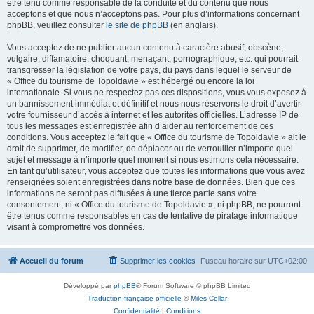
être tenu comme responsable de la conduite et du contenu que nous
acceptons et que nous n’acceptons pas. Pour plus d’informations concernant
phpBB, veuillez consulter
le site de phpBB
(en anglais).
Vous acceptez de ne publier aucun contenu à caractère abusif, obscène,
vulgaire, diffamatoire, choquant, menaçant, pornographique, etc. qui pourrait
transgresser la législation de votre pays, du pays dans lequel le serveur de
« Office du tourisme de Topoldavie » est hébergé ou encore la loi
internationale. Si vous ne respectez pas ces dispositions, vous vous exposez à
un bannissement immédiat et définitif et nous nous réservons le droit d’avertir
votre fournisseur d’accès à internet et les autorités officielles. L’adresse IP de
tous les messages est enregistrée afin d’aider au renforcement de ces
conditions. Vous acceptez le fait que « Office du tourisme de Topoldavie » ait le
droit de supprimer, de modifier, de déplacer ou de verrouiller n’importe quel
sujet et message à n’importe quel moment si nous estimons cela nécessaire.
En tant qu’utilisateur, vous acceptez que toutes les informations que vous avez
renseignées soient enregistrées dans notre base de données. Bien que ces
informations ne seront pas diffusées à une tierce partie sans votre
consentement, ni « Office du tourisme de Topoldavie », ni phpBB, ne pourront
être tenus comme responsables en cas de tentative de piratage informatique
visant à compromettre vos données.
Accueil du forum
Supprimer les cookies
Fuseau horaire sur
UTC+02:00
Développé par
phpBB
® Forum Software © phpBB Limited
Traduction française officielle
©
Miles Cellar
Confidentialité
|
Conditions