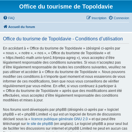
Office du tourisme de Topoldavie
FAQ
Inscription
Connexion
Accueil du forum
Office du tourisme de Topoldavie - Conditions d’utilisation
En accédant à « Office du tourisme de Topoldavie » (désigné ci-après par
« nous », « notre », « nos », « Office du tourisme de Topoldavie » et
« https://web1-math.univ-lyon1.fr/prepa-agreg »), vous acceptez d’être
légalement responsable des conditions suivantes. Si vous n’acceptez pas
d’être légalement responsable de toutes les conditions suivantes, veuillez ne
pas utiliser et accéder à « Office du tourisme de Topoldavie ». Nous pouvons
modifier ces conditions à n’importe quel moment et nous essaierons de vous
informer de ces modifications, bien que nous vous conseillons de vérifier
régulièrement par vous-même. En effet, si vous continuez à participer à
« Office du tourisme de Topoldavie » après que des modifications aient été
effectuées, vous acceptez d’être légalement responsable des conditions
modifiées et mises à jour.
Nos forums sont développés par phpBB (désignés ci-après par « logiciel
phpBB » et « phpBB Limited ») qui est un logiciel de forum de discussions
déclaré sous la «
licence publique générale GNU 2.0
» et qui peut être
téléchargé sur
le site de phpBB
(en anglais). Le logiciel phpBB a pour seul but
de faciliter les discussions sur internet et phpBB Limited ne peut en aucun cas