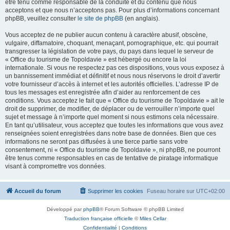
être tenu comme responsable de la conduite et du contenu que nous
acceptons et que nous n’acceptons pas. Pour plus d’informations concernant
phpBB, veuillez consulter
le site de phpBB
(en anglais).
Vous acceptez de ne publier aucun contenu à caractère abusif, obscène,
vulgaire, diffamatoire, choquant, menaçant, pornographique, etc. qui pourrait
transgresser la législation de votre pays, du pays dans lequel le serveur de
« Office du tourisme de Topoldavie » est hébergé ou encore la loi
internationale. Si vous ne respectez pas ces dispositions, vous vous exposez à
un bannissement immédiat et définitif et nous nous réservons le droit d’avertir
votre fournisseur d’accès à internet et les autorités officielles. L’adresse IP de
tous les messages est enregistrée afin d’aider au renforcement de ces
conditions. Vous acceptez le fait que « Office du tourisme de Topoldavie » ait le
droit de supprimer, de modifier, de déplacer ou de verrouiller n’importe quel
sujet et message à n’importe quel moment si nous estimons cela nécessaire.
En tant qu’utilisateur, vous acceptez que toutes les informations que vous avez
renseignées soient enregistrées dans notre base de données. Bien que ces
informations ne seront pas diffusées à une tierce partie sans votre
consentement, ni « Office du tourisme de Topoldavie », ni phpBB, ne pourront
être tenus comme responsables en cas de tentative de piratage informatique
visant à compromettre vos données.
Accueil du forum
Supprimer les cookies
Fuseau horaire sur
UTC+02:00
Développé par
phpBB
® Forum Software © phpBB Limited
Traduction française officielle
©
Miles Cellar
Confidentialité
|
Conditions