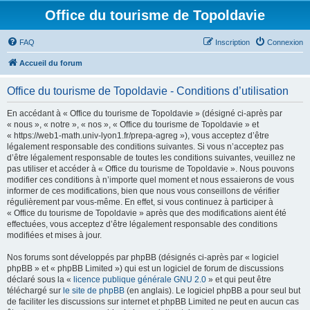
Office du tourisme de Topoldavie
FAQ
Inscription
Connexion
Accueil du forum
Office du tourisme de Topoldavie - Conditions d’utilisation
En accédant à « Office du tourisme de Topoldavie » (désigné ci-après par
« nous », « notre », « nos », « Office du tourisme de Topoldavie » et
« https://web1-math.univ-lyon1.fr/prepa-agreg »), vous acceptez d’être
légalement responsable des conditions suivantes. Si vous n’acceptez pas
d’être légalement responsable de toutes les conditions suivantes, veuillez ne
pas utiliser et accéder à « Office du tourisme de Topoldavie ». Nous pouvons
modifier ces conditions à n’importe quel moment et nous essaierons de vous
informer de ces modifications, bien que nous vous conseillons de vérifier
régulièrement par vous-même. En effet, si vous continuez à participer à
« Office du tourisme de Topoldavie » après que des modifications aient été
effectuées, vous acceptez d’être légalement responsable des conditions
modifiées et mises à jour.
Nos forums sont développés par phpBB (désignés ci-après par « logiciel
phpBB » et « phpBB Limited ») qui est un logiciel de forum de discussions
déclaré sous la «
licence publique générale GNU 2.0
» et qui peut être
téléchargé sur
le site de phpBB
(en anglais). Le logiciel phpBB a pour seul but
de faciliter les discussions sur internet et phpBB Limited ne peut en aucun cas