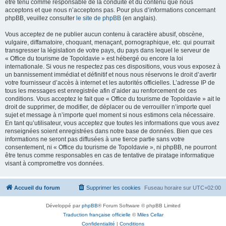
être tenu comme responsable de la conduite et du contenu que nous
acceptons et que nous n’acceptons pas. Pour plus d’informations concernant
phpBB, veuillez consulter
le site de phpBB
(en anglais).
Vous acceptez de ne publier aucun contenu à caractère abusif, obscène,
vulgaire, diffamatoire, choquant, menaçant, pornographique, etc. qui pourrait
transgresser la législation de votre pays, du pays dans lequel le serveur de
« Office du tourisme de Topoldavie » est hébergé ou encore la loi
internationale. Si vous ne respectez pas ces dispositions, vous vous exposez à
un bannissement immédiat et définitif et nous nous réservons le droit d’avertir
votre fournisseur d’accès à internet et les autorités officielles. L’adresse IP de
tous les messages est enregistrée afin d’aider au renforcement de ces
conditions. Vous acceptez le fait que « Office du tourisme de Topoldavie » ait le
droit de supprimer, de modifier, de déplacer ou de verrouiller n’importe quel
sujet et message à n’importe quel moment si nous estimons cela nécessaire.
En tant qu’utilisateur, vous acceptez que toutes les informations que vous avez
renseignées soient enregistrées dans notre base de données. Bien que ces
informations ne seront pas diffusées à une tierce partie sans votre
consentement, ni « Office du tourisme de Topoldavie », ni phpBB, ne pourront
être tenus comme responsables en cas de tentative de piratage informatique
visant à compromettre vos données.
Accueil du forum
Supprimer les cookies
Fuseau horaire sur
UTC+02:00
Développé par
phpBB
® Forum Software © phpBB Limited
Traduction française officielle
©
Miles Cellar
Confidentialité
|
Conditions