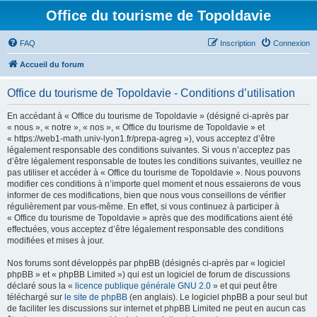
Office du tourisme de Topoldavie
FAQ
Inscription
Connexion
Accueil du forum
Office du tourisme de Topoldavie - Conditions d’utilisation
En accédant à « Office du tourisme de Topoldavie » (désigné ci-après par
« nous », « notre », « nos », « Office du tourisme de Topoldavie » et
« https://web1-math.univ-lyon1.fr/prepa-agreg »), vous acceptez d’être
légalement responsable des conditions suivantes. Si vous n’acceptez pas
d’être légalement responsable de toutes les conditions suivantes, veuillez ne
pas utiliser et accéder à « Office du tourisme de Topoldavie ». Nous pouvons
modifier ces conditions à n’importe quel moment et nous essaierons de vous
informer de ces modifications, bien que nous vous conseillons de vérifier
régulièrement par vous-même. En effet, si vous continuez à participer à
« Office du tourisme de Topoldavie » après que des modifications aient été
effectuées, vous acceptez d’être légalement responsable des conditions
modifiées et mises à jour.
Nos forums sont développés par phpBB (désignés ci-après par « logiciel
phpBB » et « phpBB Limited ») qui est un logiciel de forum de discussions
déclaré sous la «
licence publique générale GNU 2.0
» et qui peut être
téléchargé sur
le site de phpBB
(en anglais). Le logiciel phpBB a pour seul but
de faciliter les discussions sur internet et phpBB Limited ne peut en aucun cas