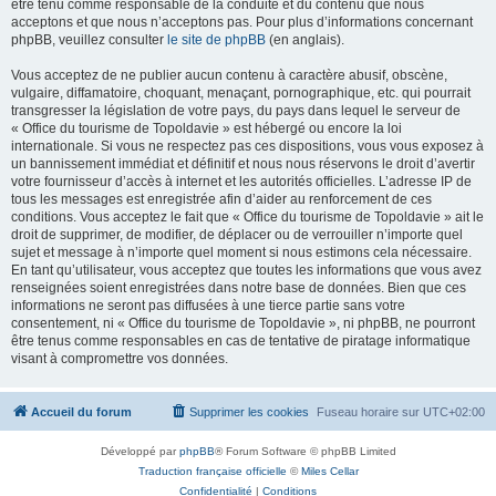
être tenu comme responsable de la conduite et du contenu que nous
acceptons et que nous n’acceptons pas. Pour plus d’informations concernant
phpBB, veuillez consulter
le site de phpBB
(en anglais).
Vous acceptez de ne publier aucun contenu à caractère abusif, obscène,
vulgaire, diffamatoire, choquant, menaçant, pornographique, etc. qui pourrait
transgresser la législation de votre pays, du pays dans lequel le serveur de
« Office du tourisme de Topoldavie » est hébergé ou encore la loi
internationale. Si vous ne respectez pas ces dispositions, vous vous exposez à
un bannissement immédiat et définitif et nous nous réservons le droit d’avertir
votre fournisseur d’accès à internet et les autorités officielles. L’adresse IP de
tous les messages est enregistrée afin d’aider au renforcement de ces
conditions. Vous acceptez le fait que « Office du tourisme de Topoldavie » ait le
droit de supprimer, de modifier, de déplacer ou de verrouiller n’importe quel
sujet et message à n’importe quel moment si nous estimons cela nécessaire.
En tant qu’utilisateur, vous acceptez que toutes les informations que vous avez
renseignées soient enregistrées dans notre base de données. Bien que ces
informations ne seront pas diffusées à une tierce partie sans votre
consentement, ni « Office du tourisme de Topoldavie », ni phpBB, ne pourront
être tenus comme responsables en cas de tentative de piratage informatique
visant à compromettre vos données.
Accueil du forum
Supprimer les cookies
Fuseau horaire sur
UTC+02:00
Développé par
phpBB
® Forum Software © phpBB Limited
Traduction française officielle
©
Miles Cellar
Confidentialité
|
Conditions