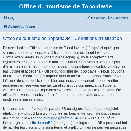
Office du tourisme de Topoldavie
FAQ
Inscription
Connexion
Accueil du forum
Office du tourisme de Topoldavie - Conditions d’utilisation
En accédant à « Office du tourisme de Topoldavie » (désigné ci-après par
« nous », « notre », « nos », « Office du tourisme de Topoldavie » et
« https://web1-math.univ-lyon1.fr/prepa-agreg »), vous acceptez d’être
légalement responsable des conditions suivantes. Si vous n’acceptez pas
d’être légalement responsable de toutes les conditions suivantes, veuillez ne
pas utiliser et accéder à « Office du tourisme de Topoldavie ». Nous pouvons
modifier ces conditions à n’importe quel moment et nous essaierons de vous
informer de ces modifications, bien que nous vous conseillons de vérifier
régulièrement par vous-même. En effet, si vous continuez à participer à
« Office du tourisme de Topoldavie » après que des modifications aient été
effectuées, vous acceptez d’être légalement responsable des conditions
modifiées et mises à jour.
Nos forums sont développés par phpBB (désignés ci-après par « logiciel
phpBB » et « phpBB Limited ») qui est un logiciel de forum de discussions
déclaré sous la «
licence publique générale GNU 2.0
» et qui peut être
téléchargé sur
le site de phpBB
(en anglais). Le logiciel phpBB a pour seul but
de faciliter les discussions sur internet et phpBB Limited ne peut en aucun cas