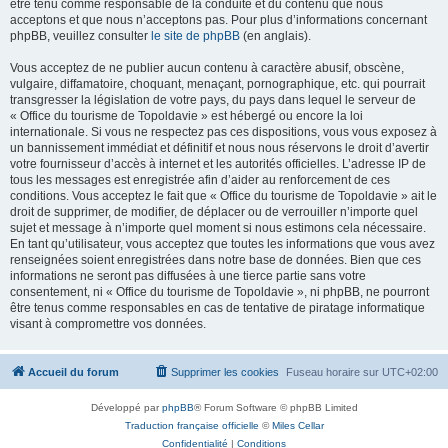
être tenu comme responsable de la conduite et du contenu que nous
acceptons et que nous n’acceptons pas. Pour plus d’informations concernant
phpBB, veuillez consulter
le site de phpBB
(en anglais).
Vous acceptez de ne publier aucun contenu à caractère abusif, obscène,
vulgaire, diffamatoire, choquant, menaçant, pornographique, etc. qui pourrait
transgresser la législation de votre pays, du pays dans lequel le serveur de
« Office du tourisme de Topoldavie » est hébergé ou encore la loi
internationale. Si vous ne respectez pas ces dispositions, vous vous exposez à
un bannissement immédiat et définitif et nous nous réservons le droit d’avertir
votre fournisseur d’accès à internet et les autorités officielles. L’adresse IP de
tous les messages est enregistrée afin d’aider au renforcement de ces
conditions. Vous acceptez le fait que « Office du tourisme de Topoldavie » ait le
droit de supprimer, de modifier, de déplacer ou de verrouiller n’importe quel
sujet et message à n’importe quel moment si nous estimons cela nécessaire.
En tant qu’utilisateur, vous acceptez que toutes les informations que vous avez
renseignées soient enregistrées dans notre base de données. Bien que ces
informations ne seront pas diffusées à une tierce partie sans votre
consentement, ni « Office du tourisme de Topoldavie », ni phpBB, ne pourront
être tenus comme responsables en cas de tentative de piratage informatique
visant à compromettre vos données.
Accueil du forum
Supprimer les cookies
Fuseau horaire sur
UTC+02:00
Développé par
phpBB
® Forum Software © phpBB Limited
Traduction française officielle
©
Miles Cellar
Confidentialité
|
Conditions