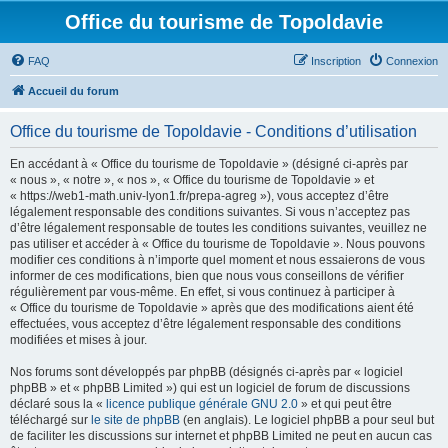
Office du tourisme de Topoldavie
FAQ
Inscription
Connexion
Accueil du forum
Office du tourisme de Topoldavie - Conditions d’utilisation
En accédant à « Office du tourisme de Topoldavie » (désigné ci-après par
« nous », « notre », « nos », « Office du tourisme de Topoldavie » et
« https://web1-math.univ-lyon1.fr/prepa-agreg »), vous acceptez d’être
légalement responsable des conditions suivantes. Si vous n’acceptez pas
d’être légalement responsable de toutes les conditions suivantes, veuillez ne
pas utiliser et accéder à « Office du tourisme de Topoldavie ». Nous pouvons
modifier ces conditions à n’importe quel moment et nous essaierons de vous
informer de ces modifications, bien que nous vous conseillons de vérifier
régulièrement par vous-même. En effet, si vous continuez à participer à
« Office du tourisme de Topoldavie » après que des modifications aient été
effectuées, vous acceptez d’être légalement responsable des conditions
modifiées et mises à jour.
Nos forums sont développés par phpBB (désignés ci-après par « logiciel
phpBB » et « phpBB Limited ») qui est un logiciel de forum de discussions
déclaré sous la «
licence publique générale GNU 2.0
» et qui peut être
téléchargé sur
le site de phpBB
(en anglais). Le logiciel phpBB a pour seul but
de faciliter les discussions sur internet et phpBB Limited ne peut en aucun cas