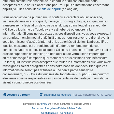
être tenu comme responsable de la conduite et du contenu que nous
acceptons et que nous n’acceptons pas. Pour plus d’informations concernant
phpBB, veuillez consulter
le site de phpBB
(en anglais).
Vous acceptez de ne publier aucun contenu à caractère abusif, obscène,
vulgaire, diffamatoire, choquant, menaçant, pornographique, etc. qui pourrait
transgresser la législation de votre pays, du pays dans lequel le serveur de
« Office du tourisme de Topoldavie » est hébergé ou encore la loi
internationale. Si vous ne respectez pas ces dispositions, vous vous exposez à
un bannissement immédiat et définitif et nous nous réservons le droit d’avertir
votre fournisseur d’accès à internet et les autorités officielles. L’adresse IP de
tous les messages est enregistrée afin d’aider au renforcement de ces
conditions. Vous acceptez le fait que « Office du tourisme de Topoldavie » ait le
droit de supprimer, de modifier, de déplacer ou de verrouiller n’importe quel
sujet et message à n’importe quel moment si nous estimons cela nécessaire.
En tant qu’utilisateur, vous acceptez que toutes les informations que vous avez
renseignées soient enregistrées dans notre base de données. Bien que ces
informations ne seront pas diffusées à une tierce partie sans votre
consentement, ni « Office du tourisme de Topoldavie », ni phpBB, ne pourront
être tenus comme responsables en cas de tentative de piratage informatique
visant à compromettre vos données.
Accueil du forum
Supprimer les cookies
Fuseau horaire sur
UTC+02:00
Développé par
phpBB
® Forum Software © phpBB Limited
Traduction française officielle
©
Miles Cellar
Confidentialité
|
Conditions