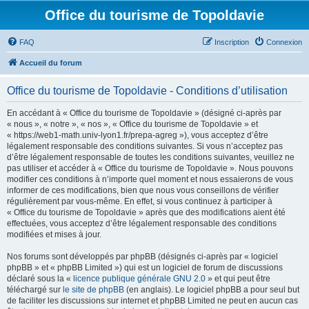
Office du tourisme de Topoldavie
FAQ
Inscription
Connexion
Accueil du forum
Office du tourisme de Topoldavie - Conditions d’utilisation
En accédant à « Office du tourisme de Topoldavie » (désigné ci-après par
« nous », « notre », « nos », « Office du tourisme de Topoldavie » et
« https://web1-math.univ-lyon1.fr/prepa-agreg »), vous acceptez d’être
légalement responsable des conditions suivantes. Si vous n’acceptez pas
d’être légalement responsable de toutes les conditions suivantes, veuillez ne
pas utiliser et accéder à « Office du tourisme de Topoldavie ». Nous pouvons
modifier ces conditions à n’importe quel moment et nous essaierons de vous
informer de ces modifications, bien que nous vous conseillons de vérifier
régulièrement par vous-même. En effet, si vous continuez à participer à
« Office du tourisme de Topoldavie » après que des modifications aient été
effectuées, vous acceptez d’être légalement responsable des conditions
modifiées et mises à jour.
Nos forums sont développés par phpBB (désignés ci-après par « logiciel
phpBB » et « phpBB Limited ») qui est un logiciel de forum de discussions
déclaré sous la «
licence publique générale GNU 2.0
» et qui peut être
téléchargé sur
le site de phpBB
(en anglais). Le logiciel phpBB a pour seul but
de faciliter les discussions sur internet et phpBB Limited ne peut en aucun cas