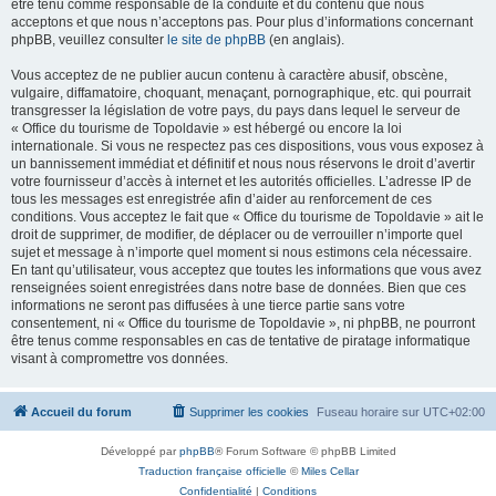
être tenu comme responsable de la conduite et du contenu que nous
acceptons et que nous n’acceptons pas. Pour plus d’informations concernant
phpBB, veuillez consulter
le site de phpBB
(en anglais).
Vous acceptez de ne publier aucun contenu à caractère abusif, obscène,
vulgaire, diffamatoire, choquant, menaçant, pornographique, etc. qui pourrait
transgresser la législation de votre pays, du pays dans lequel le serveur de
« Office du tourisme de Topoldavie » est hébergé ou encore la loi
internationale. Si vous ne respectez pas ces dispositions, vous vous exposez à
un bannissement immédiat et définitif et nous nous réservons le droit d’avertir
votre fournisseur d’accès à internet et les autorités officielles. L’adresse IP de
tous les messages est enregistrée afin d’aider au renforcement de ces
conditions. Vous acceptez le fait que « Office du tourisme de Topoldavie » ait le
droit de supprimer, de modifier, de déplacer ou de verrouiller n’importe quel
sujet et message à n’importe quel moment si nous estimons cela nécessaire.
En tant qu’utilisateur, vous acceptez que toutes les informations que vous avez
renseignées soient enregistrées dans notre base de données. Bien que ces
informations ne seront pas diffusées à une tierce partie sans votre
consentement, ni « Office du tourisme de Topoldavie », ni phpBB, ne pourront
être tenus comme responsables en cas de tentative de piratage informatique
visant à compromettre vos données.
Accueil du forum
Supprimer les cookies
Fuseau horaire sur
UTC+02:00
Développé par
phpBB
® Forum Software © phpBB Limited
Traduction française officielle
©
Miles Cellar
Confidentialité
|
Conditions