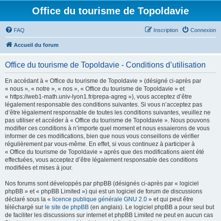
Office du tourisme de Topoldavie
FAQ
Inscription
Connexion
Accueil du forum
Office du tourisme de Topoldavie - Conditions d’utilisation
En accédant à « Office du tourisme de Topoldavie » (désigné ci-après par
« nous », « notre », « nos », « Office du tourisme de Topoldavie » et
« https://web1-math.univ-lyon1.fr/prepa-agreg »), vous acceptez d’être
légalement responsable des conditions suivantes. Si vous n’acceptez pas
d’être légalement responsable de toutes les conditions suivantes, veuillez ne
pas utiliser et accéder à « Office du tourisme de Topoldavie ». Nous pouvons
modifier ces conditions à n’importe quel moment et nous essaierons de vous
informer de ces modifications, bien que nous vous conseillons de vérifier
régulièrement par vous-même. En effet, si vous continuez à participer à
« Office du tourisme de Topoldavie » après que des modifications aient été
effectuées, vous acceptez d’être légalement responsable des conditions
modifiées et mises à jour.
Nos forums sont développés par phpBB (désignés ci-après par « logiciel
phpBB » et « phpBB Limited ») qui est un logiciel de forum de discussions
déclaré sous la «
licence publique générale GNU 2.0
» et qui peut être
téléchargé sur
le site de phpBB
(en anglais). Le logiciel phpBB a pour seul but
de faciliter les discussions sur internet et phpBB Limited ne peut en aucun cas