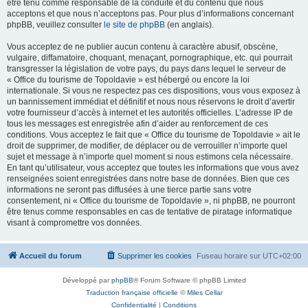
être tenu comme responsable de la conduite et du contenu que nous
acceptons et que nous n’acceptons pas. Pour plus d’informations concernant
phpBB, veuillez consulter
le site de phpBB
(en anglais).
Vous acceptez de ne publier aucun contenu à caractère abusif, obscène,
vulgaire, diffamatoire, choquant, menaçant, pornographique, etc. qui pourrait
transgresser la législation de votre pays, du pays dans lequel le serveur de
« Office du tourisme de Topoldavie » est hébergé ou encore la loi
internationale. Si vous ne respectez pas ces dispositions, vous vous exposez à
un bannissement immédiat et définitif et nous nous réservons le droit d’avertir
votre fournisseur d’accès à internet et les autorités officielles. L’adresse IP de
tous les messages est enregistrée afin d’aider au renforcement de ces
conditions. Vous acceptez le fait que « Office du tourisme de Topoldavie » ait le
droit de supprimer, de modifier, de déplacer ou de verrouiller n’importe quel
sujet et message à n’importe quel moment si nous estimons cela nécessaire.
En tant qu’utilisateur, vous acceptez que toutes les informations que vous avez
renseignées soient enregistrées dans notre base de données. Bien que ces
informations ne seront pas diffusées à une tierce partie sans votre
consentement, ni « Office du tourisme de Topoldavie », ni phpBB, ne pourront
être tenus comme responsables en cas de tentative de piratage informatique
visant à compromettre vos données.
Accueil du forum
Supprimer les cookies
Fuseau horaire sur
UTC+02:00
Développé par
phpBB
® Forum Software © phpBB Limited
Traduction française officielle
©
Miles Cellar
Confidentialité
|
Conditions