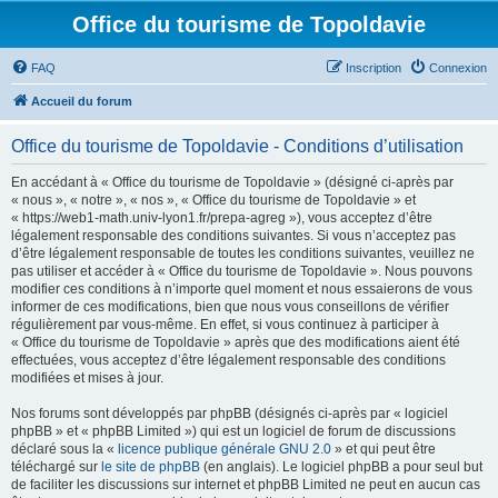
Office du tourisme de Topoldavie
FAQ
Inscription
Connexion
Accueil du forum
Office du tourisme de Topoldavie - Conditions d’utilisation
En accédant à « Office du tourisme de Topoldavie » (désigné ci-après par
« nous », « notre », « nos », « Office du tourisme de Topoldavie » et
« https://web1-math.univ-lyon1.fr/prepa-agreg »), vous acceptez d’être
légalement responsable des conditions suivantes. Si vous n’acceptez pas
d’être légalement responsable de toutes les conditions suivantes, veuillez ne
pas utiliser et accéder à « Office du tourisme de Topoldavie ». Nous pouvons
modifier ces conditions à n’importe quel moment et nous essaierons de vous
informer de ces modifications, bien que nous vous conseillons de vérifier
régulièrement par vous-même. En effet, si vous continuez à participer à
« Office du tourisme de Topoldavie » après que des modifications aient été
effectuées, vous acceptez d’être légalement responsable des conditions
modifiées et mises à jour.
Nos forums sont développés par phpBB (désignés ci-après par « logiciel
phpBB » et « phpBB Limited ») qui est un logiciel de forum de discussions
déclaré sous la «
licence publique générale GNU 2.0
» et qui peut être
téléchargé sur
le site de phpBB
(en anglais). Le logiciel phpBB a pour seul but
de faciliter les discussions sur internet et phpBB Limited ne peut en aucun cas