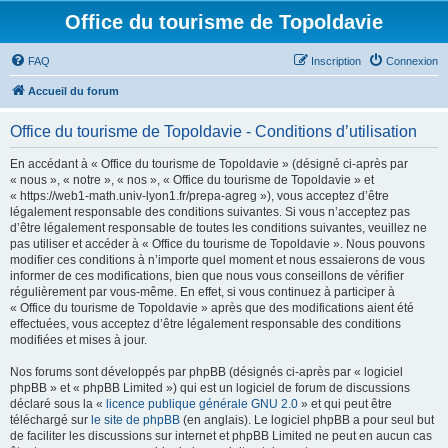
Office du tourisme de Topoldavie
FAQ
Inscription
Connexion
Accueil du forum
Office du tourisme de Topoldavie - Conditions d’utilisation
En accédant à « Office du tourisme de Topoldavie » (désigné ci-après par
« nous », « notre », « nos », « Office du tourisme de Topoldavie » et
« https://web1-math.univ-lyon1.fr/prepa-agreg »), vous acceptez d’être
légalement responsable des conditions suivantes. Si vous n’acceptez pas
d’être légalement responsable de toutes les conditions suivantes, veuillez ne
pas utiliser et accéder à « Office du tourisme de Topoldavie ». Nous pouvons
modifier ces conditions à n’importe quel moment et nous essaierons de vous
informer de ces modifications, bien que nous vous conseillons de vérifier
régulièrement par vous-même. En effet, si vous continuez à participer à
« Office du tourisme de Topoldavie » après que des modifications aient été
effectuées, vous acceptez d’être légalement responsable des conditions
modifiées et mises à jour.
Nos forums sont développés par phpBB (désignés ci-après par « logiciel
phpBB » et « phpBB Limited ») qui est un logiciel de forum de discussions
déclaré sous la «
licence publique générale GNU 2.0
» et qui peut être
téléchargé sur
le site de phpBB
(en anglais). Le logiciel phpBB a pour seul but
de faciliter les discussions sur internet et phpBB Limited ne peut en aucun cas