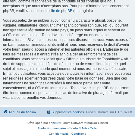
être tenu comme responsable de la conduite et du contenu que nous
acceptons et que nous n’acceptons pas. Pour plus d’informations concernant
phpBB, veuillez consulter
le site de phpBB
(en anglais).
Vous acceptez de ne publier aucun contenu à caractère abusif, obscène,
vulgaire, diffamatoire, choquant, menaçant, pornographique, etc. qui pourrait
transgresser la législation de votre pays, du pays dans lequel le serveur de
« Office du tourisme de Topoldavie » est hébergé ou encore la loi
internationale. Si vous ne respectez pas ces dispositions, vous vous exposez à
un bannissement immédiat et définitif et nous nous réservons le droit d’avertir
votre fournisseur d’accès à internet et les autorités officielles. L’adresse IP de
tous les messages est enregistrée afin d’aider au renforcement de ces
conditions. Vous acceptez le fait que « Office du tourisme de Topoldavie » ait le
droit de supprimer, de modifier, de déplacer ou de verrouiller n’importe quel
sujet et message à n’importe quel moment si nous estimons cela nécessaire.
En tant qu’utilisateur, vous acceptez que toutes les informations que vous avez
renseignées soient enregistrées dans notre base de données. Bien que ces
informations ne seront pas diffusées à une tierce partie sans votre
consentement, ni « Office du tourisme de Topoldavie », ni phpBB, ne pourront
être tenus comme responsables en cas de tentative de piratage informatique
visant à compromettre vos données.
Accueil du forum
Supprimer les cookies
Fuseau horaire sur
UTC+02:00
Développé par
phpBB
® Forum Software © phpBB Limited
Traduction française officielle
©
Miles Cellar
Confidentialité
|
Conditions