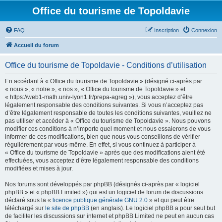
Office du tourisme de Topoldavie
FAQ
Inscription
Connexion
Accueil du forum
Office du tourisme de Topoldavie - Conditions d’utilisation
En accédant à « Office du tourisme de Topoldavie » (désigné ci-après par
« nous », « notre », « nos », « Office du tourisme de Topoldavie » et
« https://web1-math.univ-lyon1.fr/prepa-agreg »), vous acceptez d’être
légalement responsable des conditions suivantes. Si vous n’acceptez pas
d’être légalement responsable de toutes les conditions suivantes, veuillez ne
pas utiliser et accéder à « Office du tourisme de Topoldavie ». Nous pouvons
modifier ces conditions à n’importe quel moment et nous essaierons de vous
informer de ces modifications, bien que nous vous conseillons de vérifier
régulièrement par vous-même. En effet, si vous continuez à participer à
« Office du tourisme de Topoldavie » après que des modifications aient été
effectuées, vous acceptez d’être légalement responsable des conditions
modifiées et mises à jour.
Nos forums sont développés par phpBB (désignés ci-après par « logiciel
phpBB » et « phpBB Limited ») qui est un logiciel de forum de discussions
déclaré sous la «
licence publique générale GNU 2.0
» et qui peut être
téléchargé sur
le site de phpBB
(en anglais). Le logiciel phpBB a pour seul but
de faciliter les discussions sur internet et phpBB Limited ne peut en aucun cas