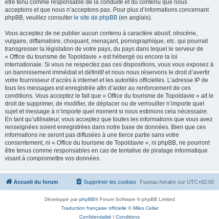
être tenu comme responsable de la conduite et du contenu que nous
acceptons et que nous n’acceptons pas. Pour plus d’informations concernant
phpBB, veuillez consulter
le site de phpBB
(en anglais).
Vous acceptez de ne publier aucun contenu à caractère abusif, obscène,
vulgaire, diffamatoire, choquant, menaçant, pornographique, etc. qui pourrait
transgresser la législation de votre pays, du pays dans lequel le serveur de
« Office du tourisme de Topoldavie » est hébergé ou encore la loi
internationale. Si vous ne respectez pas ces dispositions, vous vous exposez à
un bannissement immédiat et définitif et nous nous réservons le droit d’avertir
votre fournisseur d’accès à internet et les autorités officielles. L’adresse IP de
tous les messages est enregistrée afin d’aider au renforcement de ces
conditions. Vous acceptez le fait que « Office du tourisme de Topoldavie » ait le
droit de supprimer, de modifier, de déplacer ou de verrouiller n’importe quel
sujet et message à n’importe quel moment si nous estimons cela nécessaire.
En tant qu’utilisateur, vous acceptez que toutes les informations que vous avez
renseignées soient enregistrées dans notre base de données. Bien que ces
informations ne seront pas diffusées à une tierce partie sans votre
consentement, ni « Office du tourisme de Topoldavie », ni phpBB, ne pourront
être tenus comme responsables en cas de tentative de piratage informatique
visant à compromettre vos données.
Accueil du forum
Supprimer les cookies
Fuseau horaire sur
UTC+02:00
Développé par
phpBB
® Forum Software © phpBB Limited
Traduction française officielle
©
Miles Cellar
Confidentialité
|
Conditions