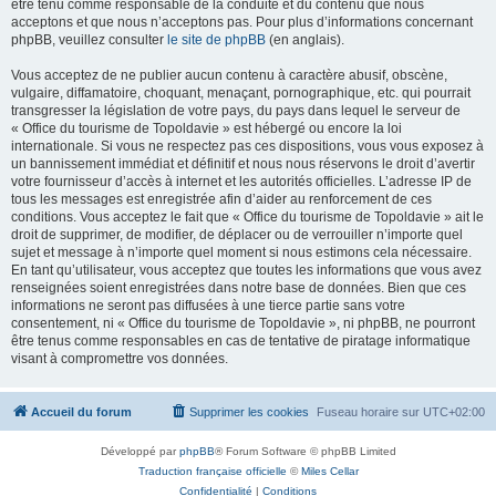
être tenu comme responsable de la conduite et du contenu que nous
acceptons et que nous n’acceptons pas. Pour plus d’informations concernant
phpBB, veuillez consulter
le site de phpBB
(en anglais).
Vous acceptez de ne publier aucun contenu à caractère abusif, obscène,
vulgaire, diffamatoire, choquant, menaçant, pornographique, etc. qui pourrait
transgresser la législation de votre pays, du pays dans lequel le serveur de
« Office du tourisme de Topoldavie » est hébergé ou encore la loi
internationale. Si vous ne respectez pas ces dispositions, vous vous exposez à
un bannissement immédiat et définitif et nous nous réservons le droit d’avertir
votre fournisseur d’accès à internet et les autorités officielles. L’adresse IP de
tous les messages est enregistrée afin d’aider au renforcement de ces
conditions. Vous acceptez le fait que « Office du tourisme de Topoldavie » ait le
droit de supprimer, de modifier, de déplacer ou de verrouiller n’importe quel
sujet et message à n’importe quel moment si nous estimons cela nécessaire.
En tant qu’utilisateur, vous acceptez que toutes les informations que vous avez
renseignées soient enregistrées dans notre base de données. Bien que ces
informations ne seront pas diffusées à une tierce partie sans votre
consentement, ni « Office du tourisme de Topoldavie », ni phpBB, ne pourront
être tenus comme responsables en cas de tentative de piratage informatique
visant à compromettre vos données.
Accueil du forum
Supprimer les cookies
Fuseau horaire sur
UTC+02:00
Développé par
phpBB
® Forum Software © phpBB Limited
Traduction française officielle
©
Miles Cellar
Confidentialité
|
Conditions