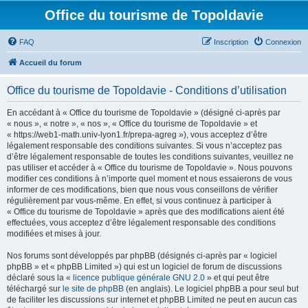
Office du tourisme de Topoldavie
FAQ
Inscription
Connexion
Accueil du forum
Office du tourisme de Topoldavie - Conditions d’utilisation
En accédant à « Office du tourisme de Topoldavie » (désigné ci-après par
« nous », « notre », « nos », « Office du tourisme de Topoldavie » et
« https://web1-math.univ-lyon1.fr/prepa-agreg »), vous acceptez d’être
légalement responsable des conditions suivantes. Si vous n’acceptez pas
d’être légalement responsable de toutes les conditions suivantes, veuillez ne
pas utiliser et accéder à « Office du tourisme de Topoldavie ». Nous pouvons
modifier ces conditions à n’importe quel moment et nous essaierons de vous
informer de ces modifications, bien que nous vous conseillons de vérifier
régulièrement par vous-même. En effet, si vous continuez à participer à
« Office du tourisme de Topoldavie » après que des modifications aient été
effectuées, vous acceptez d’être légalement responsable des conditions
modifiées et mises à jour.
Nos forums sont développés par phpBB (désignés ci-après par « logiciel
phpBB » et « phpBB Limited ») qui est un logiciel de forum de discussions
déclaré sous la «
licence publique générale GNU 2.0
» et qui peut être
téléchargé sur
le site de phpBB
(en anglais). Le logiciel phpBB a pour seul but
de faciliter les discussions sur internet et phpBB Limited ne peut en aucun cas