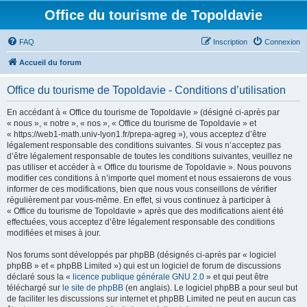
Office du tourisme de Topoldavie
FAQ
Inscription
Connexion
Accueil du forum
Office du tourisme de Topoldavie - Conditions d’utilisation
En accédant à « Office du tourisme de Topoldavie » (désigné ci-après par
« nous », « notre », « nos », « Office du tourisme de Topoldavie » et
« https://web1-math.univ-lyon1.fr/prepa-agreg »), vous acceptez d’être
légalement responsable des conditions suivantes. Si vous n’acceptez pas
d’être légalement responsable de toutes les conditions suivantes, veuillez ne
pas utiliser et accéder à « Office du tourisme de Topoldavie ». Nous pouvons
modifier ces conditions à n’importe quel moment et nous essaierons de vous
informer de ces modifications, bien que nous vous conseillons de vérifier
régulièrement par vous-même. En effet, si vous continuez à participer à
« Office du tourisme de Topoldavie » après que des modifications aient été
effectuées, vous acceptez d’être légalement responsable des conditions
modifiées et mises à jour.
Nos forums sont développés par phpBB (désignés ci-après par « logiciel
phpBB » et « phpBB Limited ») qui est un logiciel de forum de discussions
déclaré sous la «
licence publique générale GNU 2.0
» et qui peut être
téléchargé sur
le site de phpBB
(en anglais). Le logiciel phpBB a pour seul but
de faciliter les discussions sur internet et phpBB Limited ne peut en aucun cas