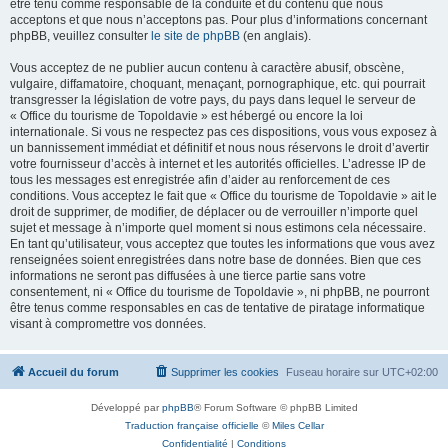
être tenu comme responsable de la conduite et du contenu que nous
acceptons et que nous n’acceptons pas. Pour plus d’informations concernant
phpBB, veuillez consulter
le site de phpBB
(en anglais).
Vous acceptez de ne publier aucun contenu à caractère abusif, obscène,
vulgaire, diffamatoire, choquant, menaçant, pornographique, etc. qui pourrait
transgresser la législation de votre pays, du pays dans lequel le serveur de
« Office du tourisme de Topoldavie » est hébergé ou encore la loi
internationale. Si vous ne respectez pas ces dispositions, vous vous exposez à
un bannissement immédiat et définitif et nous nous réservons le droit d’avertir
votre fournisseur d’accès à internet et les autorités officielles. L’adresse IP de
tous les messages est enregistrée afin d’aider au renforcement de ces
conditions. Vous acceptez le fait que « Office du tourisme de Topoldavie » ait le
droit de supprimer, de modifier, de déplacer ou de verrouiller n’importe quel
sujet et message à n’importe quel moment si nous estimons cela nécessaire.
En tant qu’utilisateur, vous acceptez que toutes les informations que vous avez
renseignées soient enregistrées dans notre base de données. Bien que ces
informations ne seront pas diffusées à une tierce partie sans votre
consentement, ni « Office du tourisme de Topoldavie », ni phpBB, ne pourront
être tenus comme responsables en cas de tentative de piratage informatique
visant à compromettre vos données.
Accueil du forum
Supprimer les cookies
Fuseau horaire sur
UTC+02:00
Développé par
phpBB
® Forum Software © phpBB Limited
Traduction française officielle
©
Miles Cellar
Confidentialité
|
Conditions