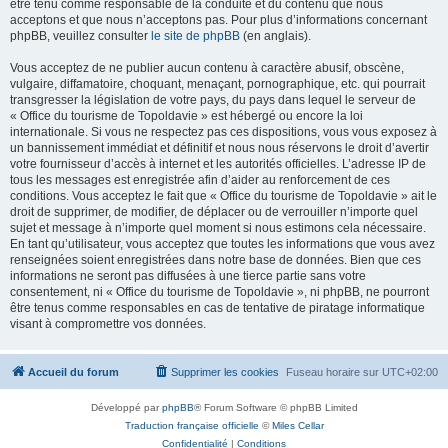
être tenu comme responsable de la conduite et du contenu que nous
acceptons et que nous n’acceptons pas. Pour plus d’informations concernant
phpBB, veuillez consulter
le site de phpBB
(en anglais).
Vous acceptez de ne publier aucun contenu à caractère abusif, obscène,
vulgaire, diffamatoire, choquant, menaçant, pornographique, etc. qui pourrait
transgresser la législation de votre pays, du pays dans lequel le serveur de
« Office du tourisme de Topoldavie » est hébergé ou encore la loi
internationale. Si vous ne respectez pas ces dispositions, vous vous exposez à
un bannissement immédiat et définitif et nous nous réservons le droit d’avertir
votre fournisseur d’accès à internet et les autorités officielles. L’adresse IP de
tous les messages est enregistrée afin d’aider au renforcement de ces
conditions. Vous acceptez le fait que « Office du tourisme de Topoldavie » ait le
droit de supprimer, de modifier, de déplacer ou de verrouiller n’importe quel
sujet et message à n’importe quel moment si nous estimons cela nécessaire.
En tant qu’utilisateur, vous acceptez que toutes les informations que vous avez
renseignées soient enregistrées dans notre base de données. Bien que ces
informations ne seront pas diffusées à une tierce partie sans votre
consentement, ni « Office du tourisme de Topoldavie », ni phpBB, ne pourront
être tenus comme responsables en cas de tentative de piratage informatique
visant à compromettre vos données.
Accueil du forum
Supprimer les cookies
Fuseau horaire sur
UTC+02:00
Développé par
phpBB
® Forum Software © phpBB Limited
Traduction française officielle
©
Miles Cellar
Confidentialité
|
Conditions