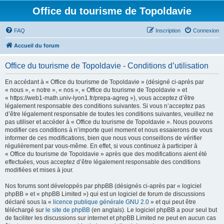
Office du tourisme de Topoldavie
FAQ
Inscription
Connexion
Accueil du forum
Office du tourisme de Topoldavie - Conditions d’utilisation
En accédant à « Office du tourisme de Topoldavie » (désigné ci-après par
« nous », « notre », « nos », « Office du tourisme de Topoldavie » et
« https://web1-math.univ-lyon1.fr/prepa-agreg »), vous acceptez d’être
légalement responsable des conditions suivantes. Si vous n’acceptez pas
d’être légalement responsable de toutes les conditions suivantes, veuillez ne
pas utiliser et accéder à « Office du tourisme de Topoldavie ». Nous pouvons
modifier ces conditions à n’importe quel moment et nous essaierons de vous
informer de ces modifications, bien que nous vous conseillons de vérifier
régulièrement par vous-même. En effet, si vous continuez à participer à
« Office du tourisme de Topoldavie » après que des modifications aient été
effectuées, vous acceptez d’être légalement responsable des conditions
modifiées et mises à jour.
Nos forums sont développés par phpBB (désignés ci-après par « logiciel
phpBB » et « phpBB Limited ») qui est un logiciel de forum de discussions
déclaré sous la «
licence publique générale GNU 2.0
» et qui peut être
téléchargé sur
le site de phpBB
(en anglais). Le logiciel phpBB a pour seul but
de faciliter les discussions sur internet et phpBB Limited ne peut en aucun cas