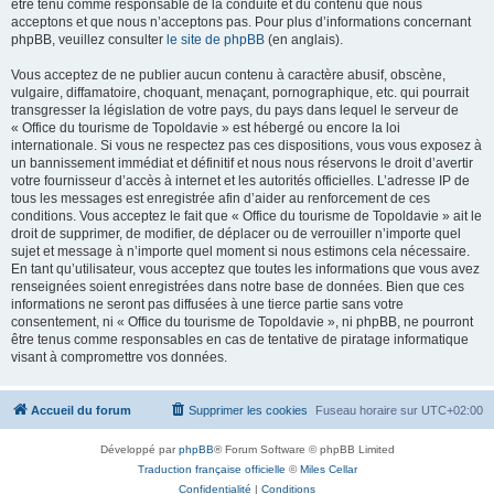
être tenu comme responsable de la conduite et du contenu que nous
acceptons et que nous n’acceptons pas. Pour plus d’informations concernant
phpBB, veuillez consulter
le site de phpBB
(en anglais).
Vous acceptez de ne publier aucun contenu à caractère abusif, obscène,
vulgaire, diffamatoire, choquant, menaçant, pornographique, etc. qui pourrait
transgresser la législation de votre pays, du pays dans lequel le serveur de
« Office du tourisme de Topoldavie » est hébergé ou encore la loi
internationale. Si vous ne respectez pas ces dispositions, vous vous exposez à
un bannissement immédiat et définitif et nous nous réservons le droit d’avertir
votre fournisseur d’accès à internet et les autorités officielles. L’adresse IP de
tous les messages est enregistrée afin d’aider au renforcement de ces
conditions. Vous acceptez le fait que « Office du tourisme de Topoldavie » ait le
droit de supprimer, de modifier, de déplacer ou de verrouiller n’importe quel
sujet et message à n’importe quel moment si nous estimons cela nécessaire.
En tant qu’utilisateur, vous acceptez que toutes les informations que vous avez
renseignées soient enregistrées dans notre base de données. Bien que ces
informations ne seront pas diffusées à une tierce partie sans votre
consentement, ni « Office du tourisme de Topoldavie », ni phpBB, ne pourront
être tenus comme responsables en cas de tentative de piratage informatique
visant à compromettre vos données.
Accueil du forum
Supprimer les cookies
Fuseau horaire sur
UTC+02:00
Développé par
phpBB
® Forum Software © phpBB Limited
Traduction française officielle
©
Miles Cellar
Confidentialité
|
Conditions