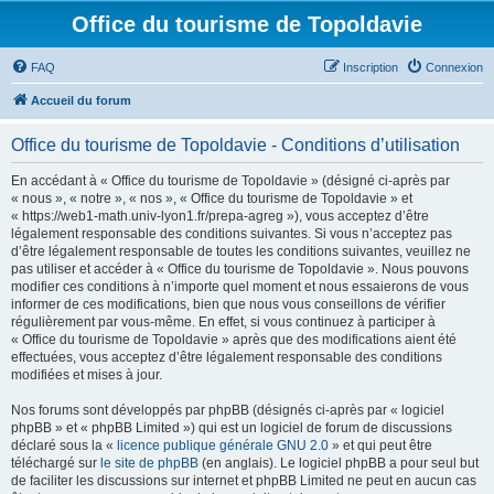
Office du tourisme de Topoldavie
FAQ
Inscription
Connexion
Accueil du forum
Office du tourisme de Topoldavie - Conditions d’utilisation
En accédant à « Office du tourisme de Topoldavie » (désigné ci-après par
« nous », « notre », « nos », « Office du tourisme de Topoldavie » et
« https://web1-math.univ-lyon1.fr/prepa-agreg »), vous acceptez d’être
légalement responsable des conditions suivantes. Si vous n’acceptez pas
d’être légalement responsable de toutes les conditions suivantes, veuillez ne
pas utiliser et accéder à « Office du tourisme de Topoldavie ». Nous pouvons
modifier ces conditions à n’importe quel moment et nous essaierons de vous
informer de ces modifications, bien que nous vous conseillons de vérifier
régulièrement par vous-même. En effet, si vous continuez à participer à
« Office du tourisme de Topoldavie » après que des modifications aient été
effectuées, vous acceptez d’être légalement responsable des conditions
modifiées et mises à jour.
Nos forums sont développés par phpBB (désignés ci-après par « logiciel
phpBB » et « phpBB Limited ») qui est un logiciel de forum de discussions
déclaré sous la «
licence publique générale GNU 2.0
» et qui peut être
téléchargé sur
le site de phpBB
(en anglais). Le logiciel phpBB a pour seul but
de faciliter les discussions sur internet et phpBB Limited ne peut en aucun cas