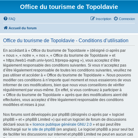
Office du tourisme de Topoldavie
FAQ
Inscription
Connexion
Accueil du forum
Office du tourisme de Topoldavie - Conditions d’utilisation
En accédant à « Office du tourisme de Topoldavie » (désigné ci-après par
« nous », « notre », « nos », « Office du tourisme de Topoldavie » et
« https://web1-math.univ-lyon1.fr/prepa-agreg »), vous acceptez d’être
légalement responsable des conditions suivantes. Si vous n’acceptez pas
d’être légalement responsable de toutes les conditions suivantes, veuillez ne
pas utiliser et accéder à « Office du tourisme de Topoldavie ». Nous pouvons
modifier ces conditions à n’importe quel moment et nous essaierons de vous
informer de ces modifications, bien que nous vous conseillons de vérifier
régulièrement par vous-même. En effet, si vous continuez à participer à
« Office du tourisme de Topoldavie » après que des modifications aient été
effectuées, vous acceptez d’être légalement responsable des conditions
modifiées et mises à jour.
Nos forums sont développés par phpBB (désignés ci-après par « logiciel
phpBB » et « phpBB Limited ») qui est un logiciel de forum de discussions
déclaré sous la «
licence publique générale GNU 2.0
» et qui peut être
téléchargé sur
le site de phpBB
(en anglais). Le logiciel phpBB a pour seul but
de faciliter les discussions sur internet et phpBB Limited ne peut en aucun cas