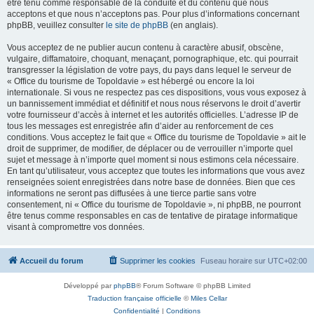
être tenu comme responsable de la conduite et du contenu que nous
acceptons et que nous n’acceptons pas. Pour plus d’informations concernant
phpBB, veuillez consulter
le site de phpBB
(en anglais).
Vous acceptez de ne publier aucun contenu à caractère abusif, obscène,
vulgaire, diffamatoire, choquant, menaçant, pornographique, etc. qui pourrait
transgresser la législation de votre pays, du pays dans lequel le serveur de
« Office du tourisme de Topoldavie » est hébergé ou encore la loi
internationale. Si vous ne respectez pas ces dispositions, vous vous exposez à
un bannissement immédiat et définitif et nous nous réservons le droit d’avertir
votre fournisseur d’accès à internet et les autorités officielles. L’adresse IP de
tous les messages est enregistrée afin d’aider au renforcement de ces
conditions. Vous acceptez le fait que « Office du tourisme de Topoldavie » ait le
droit de supprimer, de modifier, de déplacer ou de verrouiller n’importe quel
sujet et message à n’importe quel moment si nous estimons cela nécessaire.
En tant qu’utilisateur, vous acceptez que toutes les informations que vous avez
renseignées soient enregistrées dans notre base de données. Bien que ces
informations ne seront pas diffusées à une tierce partie sans votre
consentement, ni « Office du tourisme de Topoldavie », ni phpBB, ne pourront
être tenus comme responsables en cas de tentative de piratage informatique
visant à compromettre vos données.
Accueil du forum
Supprimer les cookies
Fuseau horaire sur
UTC+02:00
Développé par
phpBB
® Forum Software © phpBB Limited
Traduction française officielle
©
Miles Cellar
Confidentialité
|
Conditions