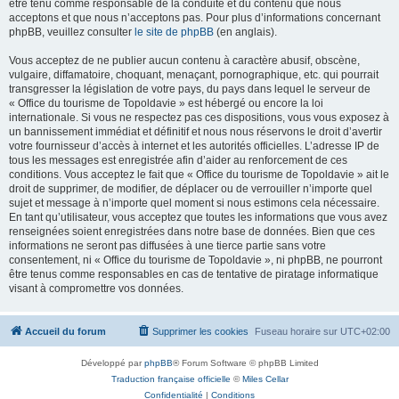
être tenu comme responsable de la conduite et du contenu que nous
acceptons et que nous n’acceptons pas. Pour plus d’informations concernant
phpBB, veuillez consulter
le site de phpBB
(en anglais).
Vous acceptez de ne publier aucun contenu à caractère abusif, obscène,
vulgaire, diffamatoire, choquant, menaçant, pornographique, etc. qui pourrait
transgresser la législation de votre pays, du pays dans lequel le serveur de
« Office du tourisme de Topoldavie » est hébergé ou encore la loi
internationale. Si vous ne respectez pas ces dispositions, vous vous exposez à
un bannissement immédiat et définitif et nous nous réservons le droit d’avertir
votre fournisseur d’accès à internet et les autorités officielles. L’adresse IP de
tous les messages est enregistrée afin d’aider au renforcement de ces
conditions. Vous acceptez le fait que « Office du tourisme de Topoldavie » ait le
droit de supprimer, de modifier, de déplacer ou de verrouiller n’importe quel
sujet et message à n’importe quel moment si nous estimons cela nécessaire.
En tant qu’utilisateur, vous acceptez que toutes les informations que vous avez
renseignées soient enregistrées dans notre base de données. Bien que ces
informations ne seront pas diffusées à une tierce partie sans votre
consentement, ni « Office du tourisme de Topoldavie », ni phpBB, ne pourront
être tenus comme responsables en cas de tentative de piratage informatique
visant à compromettre vos données.
Accueil du forum
Supprimer les cookies
Fuseau horaire sur
UTC+02:00
Développé par
phpBB
® Forum Software © phpBB Limited
Traduction française officielle
©
Miles Cellar
Confidentialité
|
Conditions