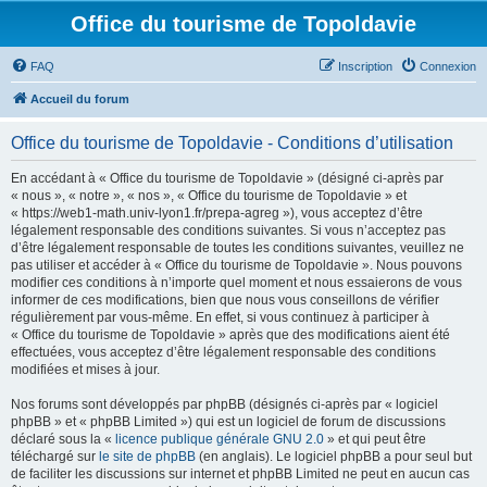
Office du tourisme de Topoldavie
FAQ
Inscription
Connexion
Accueil du forum
Office du tourisme de Topoldavie - Conditions d’utilisation
En accédant à « Office du tourisme de Topoldavie » (désigné ci-après par
« nous », « notre », « nos », « Office du tourisme de Topoldavie » et
« https://web1-math.univ-lyon1.fr/prepa-agreg »), vous acceptez d’être
légalement responsable des conditions suivantes. Si vous n’acceptez pas
d’être légalement responsable de toutes les conditions suivantes, veuillez ne
pas utiliser et accéder à « Office du tourisme de Topoldavie ». Nous pouvons
modifier ces conditions à n’importe quel moment et nous essaierons de vous
informer de ces modifications, bien que nous vous conseillons de vérifier
régulièrement par vous-même. En effet, si vous continuez à participer à
« Office du tourisme de Topoldavie » après que des modifications aient été
effectuées, vous acceptez d’être légalement responsable des conditions
modifiées et mises à jour.
Nos forums sont développés par phpBB (désignés ci-après par « logiciel
phpBB » et « phpBB Limited ») qui est un logiciel de forum de discussions
déclaré sous la «
licence publique générale GNU 2.0
» et qui peut être
téléchargé sur
le site de phpBB
(en anglais). Le logiciel phpBB a pour seul but
de faciliter les discussions sur internet et phpBB Limited ne peut en aucun cas