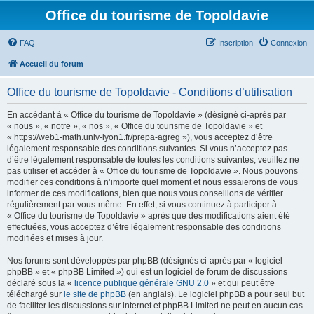
Office du tourisme de Topoldavie
FAQ
Inscription
Connexion
Accueil du forum
Office du tourisme de Topoldavie - Conditions d’utilisation
En accédant à « Office du tourisme de Topoldavie » (désigné ci-après par
« nous », « notre », « nos », « Office du tourisme de Topoldavie » et
« https://web1-math.univ-lyon1.fr/prepa-agreg »), vous acceptez d’être
légalement responsable des conditions suivantes. Si vous n’acceptez pas
d’être légalement responsable de toutes les conditions suivantes, veuillez ne
pas utiliser et accéder à « Office du tourisme de Topoldavie ». Nous pouvons
modifier ces conditions à n’importe quel moment et nous essaierons de vous
informer de ces modifications, bien que nous vous conseillons de vérifier
régulièrement par vous-même. En effet, si vous continuez à participer à
« Office du tourisme de Topoldavie » après que des modifications aient été
effectuées, vous acceptez d’être légalement responsable des conditions
modifiées et mises à jour.
Nos forums sont développés par phpBB (désignés ci-après par « logiciel
phpBB » et « phpBB Limited ») qui est un logiciel de forum de discussions
déclaré sous la «
licence publique générale GNU 2.0
» et qui peut être
téléchargé sur
le site de phpBB
(en anglais). Le logiciel phpBB a pour seul but
de faciliter les discussions sur internet et phpBB Limited ne peut en aucun cas