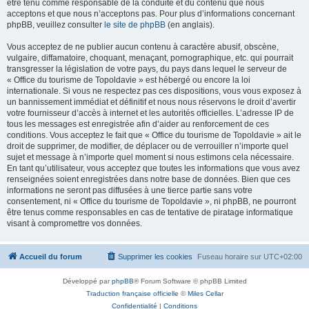
être tenu comme responsable de la conduite et du contenu que nous
acceptons et que nous n’acceptons pas. Pour plus d’informations concernant
phpBB, veuillez consulter
le site de phpBB
(en anglais).
Vous acceptez de ne publier aucun contenu à caractère abusif, obscène,
vulgaire, diffamatoire, choquant, menaçant, pornographique, etc. qui pourrait
transgresser la législation de votre pays, du pays dans lequel le serveur de
« Office du tourisme de Topoldavie » est hébergé ou encore la loi
internationale. Si vous ne respectez pas ces dispositions, vous vous exposez à
un bannissement immédiat et définitif et nous nous réservons le droit d’avertir
votre fournisseur d’accès à internet et les autorités officielles. L’adresse IP de
tous les messages est enregistrée afin d’aider au renforcement de ces
conditions. Vous acceptez le fait que « Office du tourisme de Topoldavie » ait le
droit de supprimer, de modifier, de déplacer ou de verrouiller n’importe quel
sujet et message à n’importe quel moment si nous estimons cela nécessaire.
En tant qu’utilisateur, vous acceptez que toutes les informations que vous avez
renseignées soient enregistrées dans notre base de données. Bien que ces
informations ne seront pas diffusées à une tierce partie sans votre
consentement, ni « Office du tourisme de Topoldavie », ni phpBB, ne pourront
être tenus comme responsables en cas de tentative de piratage informatique
visant à compromettre vos données.
Accueil du forum
Supprimer les cookies
Fuseau horaire sur
UTC+02:00
Développé par
phpBB
® Forum Software © phpBB Limited
Traduction française officielle
©
Miles Cellar
Confidentialité
|
Conditions