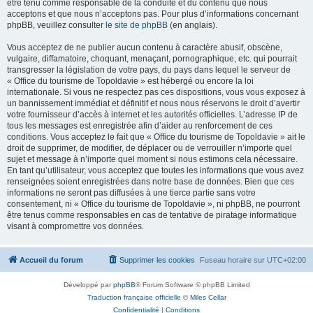
être tenu comme responsable de la conduite et du contenu que nous
acceptons et que nous n’acceptons pas. Pour plus d’informations concernant
phpBB, veuillez consulter
le site de phpBB
(en anglais).
Vous acceptez de ne publier aucun contenu à caractère abusif, obscène,
vulgaire, diffamatoire, choquant, menaçant, pornographique, etc. qui pourrait
transgresser la législation de votre pays, du pays dans lequel le serveur de
« Office du tourisme de Topoldavie » est hébergé ou encore la loi
internationale. Si vous ne respectez pas ces dispositions, vous vous exposez à
un bannissement immédiat et définitif et nous nous réservons le droit d’avertir
votre fournisseur d’accès à internet et les autorités officielles. L’adresse IP de
tous les messages est enregistrée afin d’aider au renforcement de ces
conditions. Vous acceptez le fait que « Office du tourisme de Topoldavie » ait le
droit de supprimer, de modifier, de déplacer ou de verrouiller n’importe quel
sujet et message à n’importe quel moment si nous estimons cela nécessaire.
En tant qu’utilisateur, vous acceptez que toutes les informations que vous avez
renseignées soient enregistrées dans notre base de données. Bien que ces
informations ne seront pas diffusées à une tierce partie sans votre
consentement, ni « Office du tourisme de Topoldavie », ni phpBB, ne pourront
être tenus comme responsables en cas de tentative de piratage informatique
visant à compromettre vos données.
Accueil du forum
Supprimer les cookies
Fuseau horaire sur
UTC+02:00
Développé par
phpBB
® Forum Software © phpBB Limited
Traduction française officielle
©
Miles Cellar
Confidentialité
|
Conditions