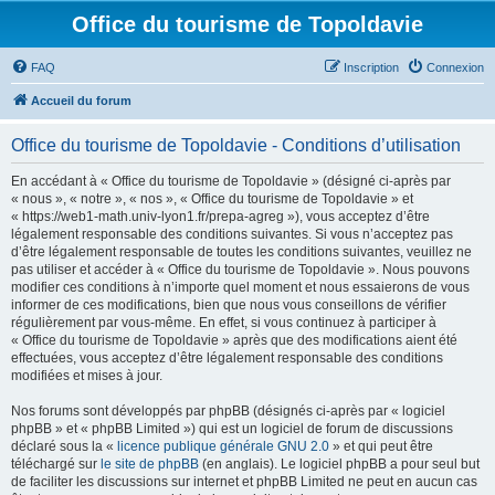
Office du tourisme de Topoldavie
FAQ
Inscription
Connexion
Accueil du forum
Office du tourisme de Topoldavie - Conditions d’utilisation
En accédant à « Office du tourisme de Topoldavie » (désigné ci-après par
« nous », « notre », « nos », « Office du tourisme de Topoldavie » et
« https://web1-math.univ-lyon1.fr/prepa-agreg »), vous acceptez d’être
légalement responsable des conditions suivantes. Si vous n’acceptez pas
d’être légalement responsable de toutes les conditions suivantes, veuillez ne
pas utiliser et accéder à « Office du tourisme de Topoldavie ». Nous pouvons
modifier ces conditions à n’importe quel moment et nous essaierons de vous
informer de ces modifications, bien que nous vous conseillons de vérifier
régulièrement par vous-même. En effet, si vous continuez à participer à
« Office du tourisme de Topoldavie » après que des modifications aient été
effectuées, vous acceptez d’être légalement responsable des conditions
modifiées et mises à jour.
Nos forums sont développés par phpBB (désignés ci-après par « logiciel
phpBB » et « phpBB Limited ») qui est un logiciel de forum de discussions
déclaré sous la «
licence publique générale GNU 2.0
» et qui peut être
téléchargé sur
le site de phpBB
(en anglais). Le logiciel phpBB a pour seul but
de faciliter les discussions sur internet et phpBB Limited ne peut en aucun cas