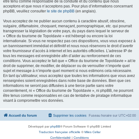
être tenu comme responsable de la conduite et du contenu que nous
acceptons et que nous n’acceptons pas. Pour plus d’informations concernant
phpBB, veuillez consulter
le site de phpBB
(en anglais).
Vous acceptez de ne publier aucun contenu à caractère abusif, obscène,
vulgaire, diffamatoire, choquant, menaçant, pornographique, etc. qui pourrait
transgresser la législation de votre pays, du pays dans lequel le serveur de
« Office du tourisme de Topoldavie » est hébergé ou encore la loi
internationale. Si vous ne respectez pas ces dispositions, vous vous exposez à
un bannissement immédiat et définitif et nous nous réservons le droit d’avertir
votre fournisseur d’accès à internet et les autorités officielles. L’adresse IP de
tous les messages est enregistrée afin d’aider au renforcement de ces
conditions. Vous acceptez le fait que « Office du tourisme de Topoldavie » ait le
droit de supprimer, de modifier, de déplacer ou de verrouiller n’importe quel
sujet et message à n’importe quel moment si nous estimons cela nécessaire.
En tant qu’utilisateur, vous acceptez que toutes les informations que vous avez
renseignées soient enregistrées dans notre base de données. Bien que ces
informations ne seront pas diffusées à une tierce partie sans votre
consentement, ni « Office du tourisme de Topoldavie », ni phpBB, ne pourront
être tenus comme responsables en cas de tentative de piratage informatique
visant à compromettre vos données.
Accueil du forum
Supprimer les cookies
Fuseau horaire sur
UTC+02:00
Développé par
phpBB
® Forum Software © phpBB Limited
Traduction française officielle
©
Miles Cellar
Confidentialité
|
Conditions