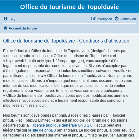
Office du tourisme de Topoldavie
FAQ
Inscription
Connexion
Accueil du forum
Office du tourisme de Topoldavie - Conditions d’utilisation
En accédant à « Office du tourisme de Topoldavie » (désigné ci-après par
« nous », « notre », « nos », « Office du tourisme de Topoldavie » et
« https://web1-math.univ-lyon1.fr/prepa-agreg »), vous acceptez d’être
légalement responsable des conditions suivantes. Si vous n’acceptez pas
d’être légalement responsable de toutes les conditions suivantes, veuillez ne
pas utiliser et accéder à « Office du tourisme de Topoldavie ». Nous pouvons
modifier ces conditions à n’importe quel moment et nous essaierons de vous
informer de ces modifications, bien que nous vous conseillons de vérifier
régulièrement par vous-même. En effet, si vous continuez à participer à
« Office du tourisme de Topoldavie » après que des modifications aient été
effectuées, vous acceptez d’être légalement responsable des conditions
modifiées et mises à jour.
Nos forums sont développés par phpBB (désignés ci-après par « logiciel
phpBB » et « phpBB Limited ») qui est un logiciel de forum de discussions
déclaré sous la «
licence publique générale GNU 2.0
» et qui peut être
téléchargé sur
le site de phpBB
(en anglais). Le logiciel phpBB a pour seul but
de faciliter les discussions sur internet et phpBB Limited ne peut en aucun cas