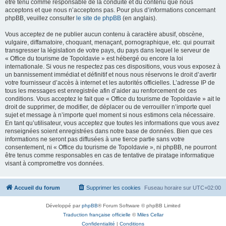
être tenu comme responsable de la conduite et du contenu que nous
acceptons et que nous n’acceptons pas. Pour plus d’informations concernant
phpBB, veuillez consulter
le site de phpBB
(en anglais).
Vous acceptez de ne publier aucun contenu à caractère abusif, obscène,
vulgaire, diffamatoire, choquant, menaçant, pornographique, etc. qui pourrait
transgresser la législation de votre pays, du pays dans lequel le serveur de
« Office du tourisme de Topoldavie » est hébergé ou encore la loi
internationale. Si vous ne respectez pas ces dispositions, vous vous exposez à
un bannissement immédiat et définitif et nous nous réservons le droit d’avertir
votre fournisseur d’accès à internet et les autorités officielles. L’adresse IP de
tous les messages est enregistrée afin d’aider au renforcement de ces
conditions. Vous acceptez le fait que « Office du tourisme de Topoldavie » ait le
droit de supprimer, de modifier, de déplacer ou de verrouiller n’importe quel
sujet et message à n’importe quel moment si nous estimons cela nécessaire.
En tant qu’utilisateur, vous acceptez que toutes les informations que vous avez
renseignées soient enregistrées dans notre base de données. Bien que ces
informations ne seront pas diffusées à une tierce partie sans votre
consentement, ni « Office du tourisme de Topoldavie », ni phpBB, ne pourront
être tenus comme responsables en cas de tentative de piratage informatique
visant à compromettre vos données.
Accueil du forum
Supprimer les cookies
Fuseau horaire sur
UTC+02:00
Développé par
phpBB
® Forum Software © phpBB Limited
Traduction française officielle
©
Miles Cellar
Confidentialité
|
Conditions