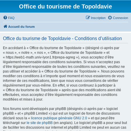
Office du tourisme de Topoldavie
FAQ
Inscription
Connexion
Accueil du forum
Office du tourisme de Topoldavie - Conditions d’utilisation
En accédant à « Office du tourisme de Topoldavie » (désigné ci-après par
« nous », « notre », « nos », « Office du tourisme de Topoldavie » et
« https://web1-math.univ-lyon1.fr/prepa-agreg »), vous acceptez d’être
légalement responsable des conditions suivantes. Si vous n’acceptez pas
d’être légalement responsable de toutes les conditions suivantes, veuillez ne
pas utiliser et accéder à « Office du tourisme de Topoldavie ». Nous pouvons
modifier ces conditions à n’importe quel moment et nous essaierons de vous
informer de ces modifications, bien que nous vous conseillons de vérifier
régulièrement par vous-même. En effet, si vous continuez à participer à
« Office du tourisme de Topoldavie » après que des modifications aient été
effectuées, vous acceptez d’être légalement responsable des conditions
modifiées et mises à jour.
Nos forums sont développés par phpBB (désignés ci-après par « logiciel
phpBB » et « phpBB Limited ») qui est un logiciel de forum de discussions
déclaré sous la «
licence publique générale GNU 2.0
» et qui peut être
téléchargé sur
le site de phpBB
(en anglais). Le logiciel phpBB a pour seul but
de faciliter les discussions sur internet et phpBB Limited ne peut en aucun cas